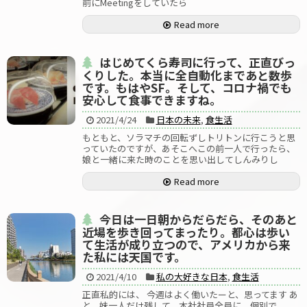
前にMeetingをしていたら
Read more
はじめてくら寿司に行って、正直びっ
くりした。本当に全自動化まであと数歩
です。もはやSF。そして、コロナ禍でも
安心して食事できますね。
2021/4/24
日本の未来
,
食生活
もともと、ソラマチの回転ずしトリトンに行こうと思
っていたのですが、あそこへこの前一人で行ったら、
娘と一緒に来た時のことを思い出してしんみりし
Read more
今日は一日朝からだらだら、そのあと
近場を歩き回ってまったり。都心は歩い
て生活が成り立つので、アメリカから来
た私には天国です。
2021/4/10
私の大好きな日本
,
食生活
正直私的には、 今週はよく働いたーと、思ってます あ
と、妹一人だけ残して、本社社員全員に、個別で