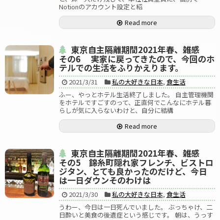
Notionのアカウント設定と紹
Read more
東京自主隔離期間2021年春、雑感
その6 実家に戻ってきたので、今回のホ
テルでの生活をふりかえります。
2021/3/31
私の大好きな日本
,
食生活
ふー、やっとホテル生活終了しました。 自主管理機関
をホテルですごすのって、正直何でこんなにホテル暮
らしが気に入らないわけと、自分に結構
Read more
東京自主隔離期間2021年春、雑感
その5 錦糸町隠れ家フレンチ、ビストロ
ジタン、とても良かったのだけど、今日
は一日ダウンそのわけは
2021/3/30
私の大好きな日本
,
食生活
うわー、今日は一日死んでいました。 ぶっちゃけ、二
日酔いと美食の後遺症という感じです。 朝は、うっす