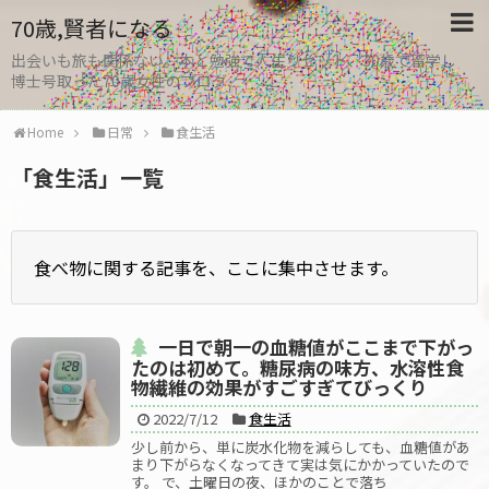
70歳,賢者になる
出会いも旅も関係ない。本と勉強で人生リセット、30歳で留学し
博士号取った70歳女性のブログ
Home
日常
食生活
「
食生活
」
一覧
食べ物に関する記事を、ここに集中させます。
一日で朝一の血糖値がここまで下がっ
たのは初めて。糖尿病の味方、水溶性食
物繊維の効果がすごすぎてびっくり
2022/7/12
食生活
少し前から、単に炭水化物を減らしても、血糖値があ
まり下がらなくなってきて実は気にかかっていたので
す。 で、土曜日の夜、ほかのことで落ち