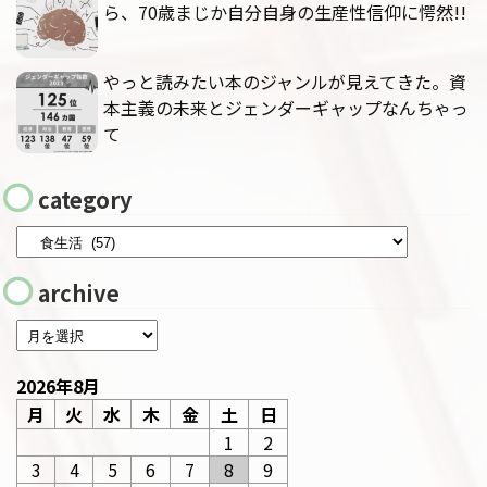
ら、70歳まじか自分自身の生産性信仰に愕然!!
やっと読みたい本のジャンルが見えてきた。資
本主義の未来とジェンダーギャップなんちゃっ
て
category
archive
2026年8月
月
火
水
木
金
土
日
1
2
3
4
5
6
7
8
9