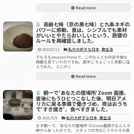
Read more
高級七味（京の黒七味）と九条ネギの
パワーに感動、食は、シンプルでも素材
がいいとやたらおいしいという、鉄壁の
ルールを再確認しました。
2022/5/12
私の大好きな日本
,
食生活
そもそもAmazon Primeで、このなんとも中途半端な
映画を見ていたのですね、週末に ちょこっと京都に住
んでみた。 とにかく
Read more
朝一で‘あなたの居場所‘Zoom 面接、
直後にもうひとつこなした後、明日アメ
リカに戻る準備で働きづめ。夜はおうち
で‘すき焼き‘、食べすぎました。
2021/5/5
私の大好きな日本
,
食生活
まず朝一で、‘あなたの居場所‘のZoom面接がなんと８
時からあったのです。 スタッフの方はどうやらその直