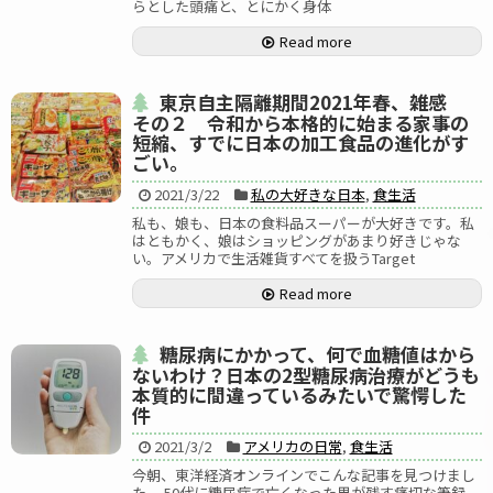
らとした頭痛と、とにかく身体
Read more
東京自主隔離期間2021年春、雑感
その２ 令和から本格的に始まる家事の
短縮、すでに日本の加工食品の進化がす
ごい。
2021/3/22
私の大好きな日本
,
食生活
私も、娘も、日本の食料品スーパーが大好きです。私
はともかく、娘はショッピングがあまり好きじゃな
い。アメリカで生活雑貨すべてを扱うTarget
Read more
糖尿病にかかって、何で血糖値はから
ないわけ？日本の2型糖尿病治療がどうも
本質的に間違っているみたいで驚愕した
件
2021/3/2
アメリカの日常
,
食生活
今朝、東洋経済オンラインでこんな記事を見つけまし
た。 50代に糖尿病で亡くなった男が残す痛切な筆録、