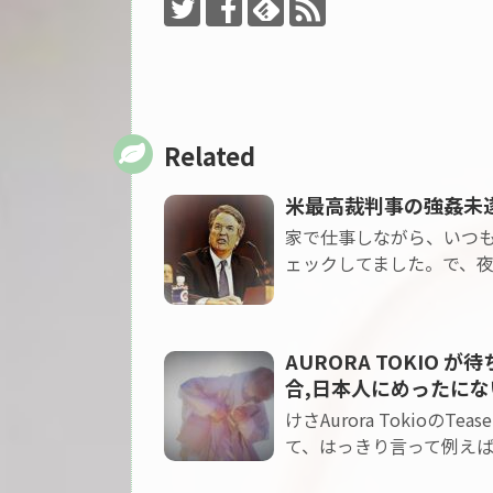
Related
米最高裁判事の強姦未
家で仕事しながら、いつ
ェックしてました。で、夜は９時
AURORA TOKIO が
合,日本人にめったにな
けさAurora TokioのT
て、はっきり言って例えば