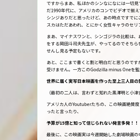
ですからまあ、私ほかのシンなになには一切見
だ1990年代に、アメリカのコンでビデオで揃
シンジありだと思ったけど、あの時点ですでに
スカはただあわれ、とにかく女性キャラのセリ
まあ、マイナスワンと、シンゴジラの比較は、
をする岡田斗司夫先生が、やってるのでそちら
せんし見る予定もないです。
あと、ここまで書くと割と明白だと思うのです
受けません。一方このGodzilla minus O
世界に届く実写日本映画を作った至上三人目の
（最初の二人は、言わずと知れた黒澤明と小津
アメリカ人のYoutuberたちの、この映画絶
ったと言ったり、
予算が15億と知って信じられない発言多発！！
最後に、この映画実は今週開始した劇場映画の