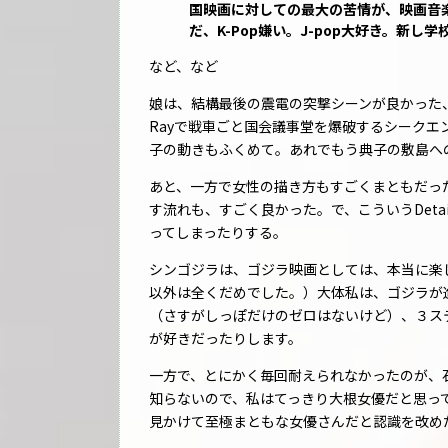
国映画に対しての最大の苦情が、映画音
だ、K-Pop嫌い。J-pop大好き。新
など、など
娘は、結構最後の震電の突撃シーンが良かった、
Rayで戦車ごと国会議事堂を爆破するシーク
子の動きもふくめて。あれでもう典子の敷島へ
あと、一方で女性の描き方もすごくまともだっ
す流れも、すごく良かった。で、こういうDetail
ってしまったりする。
シンゴジラは、ゴジラ映画としては、本当に楽
以外は全くだめでした。）大体私は、ゴジラが
（さすがしっぽだけのゼロはないけど）、３ス
が好きだったりします。
一方で、とにかく毎回耐えられなかったのが、
知らないので、私はてっきり大根女優だと思っ
見かけて至極まともな女優さんだと認識を改め