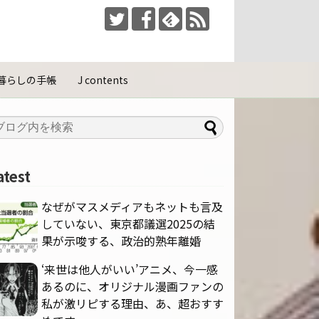
暮らしの手帳
J contents
atest
なぜがマスメディアもネットも言及
していない、東京都議選2025の結
果が示唆する、政治的熟年離婚
‘来世は他人がいい’アニメ、今一感
あるのに、オリジナル漫画ファンの
私が激リピする理由、あ、超おすす