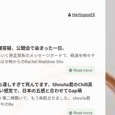
HertoposEX
遂容疑、公聴会で染まった一日。
もいく民主党系のメッセージボードで、経過を時々チ
からのRachel Maddow Sho
Read more
待ち遠しすぎて死んでます。Shouta君のChill具
い感覚で、日本の五感と合わせてGap萌
easer 第二弾聴いて、もう鳥肌立ちました。 shouta君
今のBe
Read more