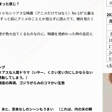
まった感じ？
０％シリアスな映画（アニメだけではなく）No 1が’火垂る
20
作ずっと前にアニメのこととか知らずに読んでて、絶対見たく
想が色々出てくるものなのに、映画を見終わった時の反応と
1
1
2
3
« 
ング
リアスな人間ドラマ（いやー、くさい言い方にしかならない
感動してしまう。）
銀座の再現、ゴジラがらみのコマかい生態
。あと、音楽なしのシーンもうまい （これは、内の夫の韓