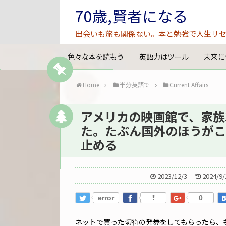
70歳,賢者になる
出会いも旅も関係ない。本と勉強で人生リセ
色々な本を読もう
英語力はツール
未来に
Home
半分英語で
Current Affairs
アメリカの映画館で、家族
た。たぶん国外のほうがこ
止める
2023/12/3
2024/9/
error
0
ネットで買った切符の発券をしてもらったら、も