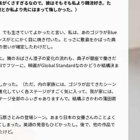
楽がくさすぎるなので。彼はそもそも私より韓流好き。た
し学校とか私より先にはまって悔しかった。）
でも生きていてよかったと言い、私は、あのゴジラがBlue
エンスがとにかく目に焼き付いた。とっさに敷島をかばった典
の思いが確定したわけだし。
た。隣のおばさん澄子の変化の流れも、典子が銀座で働きだ
でフツーに、映画がGlobal Standardなのかどうか結構決ま
しかった。（ただ、内の家族には、ゴジラが出てきたシーン
進化していく各ステージがすごく気に入って、我が家には、
テージ全部のふぃぎゃありますんで。結構ぶきかわの蒲田君
石原さとみの登場シーン。あまり日本の女優さんのことよく
てしまった。英語の発音もひどかったし。後で、他の作品で
たけど。