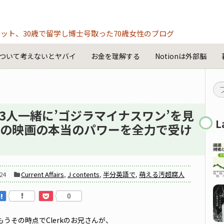
ット、30歳で留学し博士号取った70歳女性のブログ
ついて考えないとヤバイ
お金を理解する
Notionは外部脳
3人一緒に’ゴジラマイナスワン’を見
L
の映画の本当のパワーを全力で受け
24
Current Affairs
,
J contents
,
半分英語で
,
萌える汚超腐人
0
うその時点でClerkのお兄さんが、