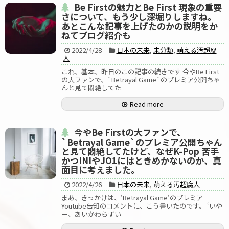
Be Firstの魅力とBe First 現象の重要
さについて、もう少し深堀りしますね。
あとこんな記事を上げたのかの説明をか
ねてブログ紹介も
2022/4/28
日本の未来
,
未分類
,
萌える汚超腐
人
これ、基本、昨日のこの記事の続きです 今やBe First
の大ファンで、`Betrayal Game`のプレミア公開ちゃ
んと見て悶絶してた
Read more
今やBe Firstの大ファンで、
`Betrayal Game`のプレミア公開ちゃん
と見て悶絶してたけど、なぜK-Pop 苦手
かつINIやJO1にはときめかないのか、真
面目に考えました。
2022/4/26
日本の未来
,
萌える汚超腐人
まあ、きっかけは、‘Betrayal Game‘のプレミア
Youtube告知のコメントに、こう書いたのです。 ‘いや
ー、あいかわらずい