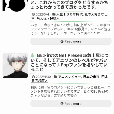
と、これからこのブログをどうするかち
ょっとわかってきて良かったです。
2022/5/4
人生１００年時代
,
私の大好きな日
本
,
萌える汚超腐人
いやー、今さっきほんの少し前に上がった、この前の
ワンマンライブからの、BGの映像見て、ほとんど泣き
そうになりました。いや、ちょっと涙ぐんだか
Read more
BE:FirstのNet Presence急上昇につ
いて、そしてアニソンのレベルがヤバい
ことになってJ-Popファンを増やしてい
ること
2022/4/30
アニメレビュー
,
日本の未来
,
萌え
る汚超腐人
初めに約一名のコメントについてちょっと 嫌ねー、コ
メントを無視すればいいのですが、若くてBe Firstの
ファンだから、文字通り老婆心
Read more