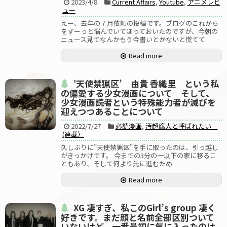
2023/4/8
Current Affairs
,
Youtube
,
アニメレビ
ュー
えー、去年の７月依頼の投稿です。ブログのこれから
をずーっと悩んでいてほっておいたのですが、今朝の
ニュース見てなんかもう今書いとかないと慌てて
Read more
’天使禁猟区’ 由貴 香織里 という私
の偏愛する少女漫画について そして、
少女漫画読者という特殊能力者が滅びを
迎えつつあることについて
2022/7/27
必読漫画
,
汚超腐人と呼ばれたい
(連載）
久しぶりに”天使禁猟区”を手に取ったのは、引っ越し
がきっかけです。 今までの3分の一以下の家に移るこ
ともあり、そして何より先に進むため
Read more
XG 凄すぎ、私このGirl’s group 凄く
好きです。まだ顔と名前全部区別ついて
いないけど、一番最初に気に入ったのは