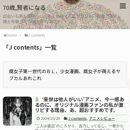
70歳,賢者になる
出会いも旅も関係ない。本と勉強で人生リセット、30歳で留学し
博士号取った70歳女性のブログ
Home
J contents
「
J contents
」
一覧
腐女子第一世代のＢＬ，少女漫画、腐女子が萌えるサ
ブカルあれこれ
‘来世は他人がいい’アニメ、今一感あ
るのに、オリジナル漫画ファンの私が激
リピする理由、あ、超おすすめです。
2024/10/20
J contents
,
アニメレビュー
’二人は底辺’のころから、吉乃しってるし、一巻から