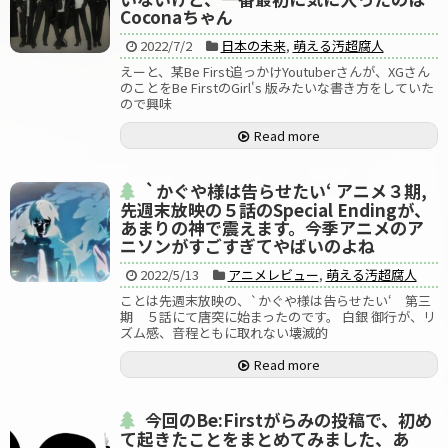
Coconaちゃん
2022/7/2
日本の未来
,
萌える汚超腐人
えーと、某Be First追っかけYoutuberさんが、XGさん
のことをBe FirstのGirl's 版みたいな書き方をしていた
ので興味
Read more
`かぐや様は告らせたい‘ アニメ３期,
先週末放映の５話のSpecial Endingが、
あまりの神で震えます。今季アニメのア
ニソンがすごすぎてやばいのよね
2022/5/13
アニメレビュー
,
萌える汚超腐人
ことは先週末放映の、`かぐや様は告らせたい‘ 第三
期 ５話にて唐突に始まったのです。 白銀 御行が、リ
ズム感、音程ともに取れない壊滅的
Read more
今回のBe:Firstがらみの投稿で、初め
て起きたことをまとめてみました、あ