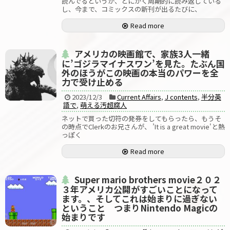
読んでるというか、とにかく周期的に読み返している
し、今まで、コミックスの新刊が出るたびに、
Read more
アメリカの映画館で、家族3人一緒
に’ゴジラマイナスワン’を見た。たぶん国
外のほうがこの映画の本当のパワーを全
力で受け止める
2023/12/3
Current Affairs
,
J contents
,
半分英
語で
,
萌える汚超腐人
ネットで買った切符の発券をしてもらったら、もうそ
の時点でClerkのお兄さんが、 ’It is a great movie'と熱
っぽく
Read more
Super mario brothers movie２０２
３年アメリカ公開がすごいことになって
ます。、そしてこれは始まりに過ぎない
ということ つまりNintendo Magicの
始まりです