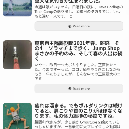
重大な気付きが生まれました。
今週は娘がいません。日曜日の夜に、Java Codingの
Tech Campの送り出し、金曜日の夕方までは、いつ
もと違い一人です。 と
Read more
東京自主隔離期間2021年春、雑感 そ
の4 ソラマチまで歩く、Jump Shop
まさかの予約のみ、そして春の人出は続
く
いやー、昨日一つ大ポカやりました。正直怖かっ
た。今までずーっと、コロナ禍をやり過ごしながら
もう一年たちましたが、そんな中での正直最大のニ
アミ
Read more
疲れは溜まる。でもボルダリンクは続け
てると、肩こりや首のこりがほぼなくな
ります。私の体力維持の秘訣ですね。
勝間和代さんが、少し前からYoutubeを始めていら
っしゃいますが、一番最初に大ブレイクした動画は