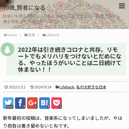
70歳,賢者になる
出会いも旅も関係ない。本と勉強で人生リセット、30歳で留学し
博士号取った70歳女性のブログ
Home
日常
Lifehack
2022年は引き続きコロナと共存。リモ
ートでもメリハリをつけないとだめにな
る、やったほうがいいことは二日続けて
休まない！！
2022/1/11
2024/9/24
Lifehack
,
私の大好きな日本
error
0
0
新年最初の投稿は、音楽系になってしまいましたが、やは
り抱負は書き留めないとねです。