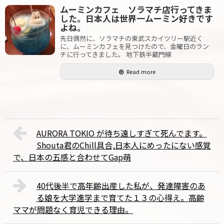
ムーミンカフェ ソラマチ店行ってきま
した。日本人は世界一ムーミン好きです
よね。
先日偶然に、ソラマチの東武スカイツリー駅近く
に、ムーミンカフェを見つけたので、金曜日のラン
チに行ってきました。 地下鉄半蔵門線
Read more
AURORA TOKIO が待ち遠しすぎて死んでます。
Shouta君のChill具合,日本人にめったにない感覚
で、日本の五感と合わせてGap萌
40代後半で高年齢出産した私が、発達障害のあ
る娘を大学進学まで育てた１３の心得え。高齢
ママが問題なく育児できる理由。