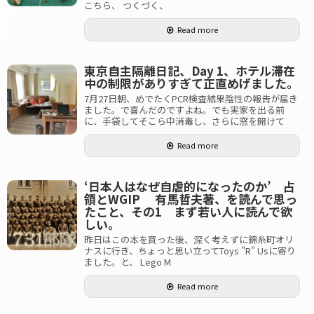
こちら、 つくづく、
Read more
東京自主隔離日記、Day 1、ホテル滞在
中の制限がありすぎて正直めげました。
7月27日朝、めでたくPCR検査結果陰性の報告が届き
ました。で喜んだのですよね。でも実家を出る前
に、手袋してそこら中消毒し、さらに窓を開けて
Read more
‘日本人はなぜ自虐的になったのか’ 占
領とWGIP 有馬哲夫著、を読んで思っ
たこと、その1 まず若い人に読んで欲
しい。
昨日はこの本を買った後、深く考えずに錦糸町オリ
ナスに行き、ちょっと思い立ってToys "R" Usに寄り
ました。と、 Lego M
Read more