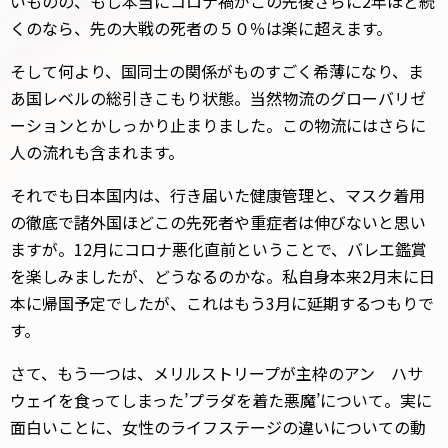
いものの、もし本当にコロナ禍がこの先後さらに2年ほど続
くのなら、先の大戦の死者の５０％は楽に超えます。
そして何より、国同士の関係がものすごく希薄になり、ま
あ国レベルの総引きこもり状態。当然物流のグローバリゼ
ーションとかしっかり止まりました。この物流にはさらに
人の流れも含まれます。
それでも日本国内は、行き届いた健康管理と、マスク着用
の徹底で諸外国ほどこの先死者や重症者は伸びないと思い
ますが。12月にコロナ悪化直前ということで、バレエ鑑賞
を楽しみましたが、どうなるのかな。私自身本来2月末に日
本に帰国予定でしたが、これはもう3月に延期するつもりで
す。
さて、もう一つは、メリルストリープが主枠のアン ハサ
ウェイを食ってしまった’プラダを着た悪魔’について。実に
面白いことに、女性のライフステージの違いについての動