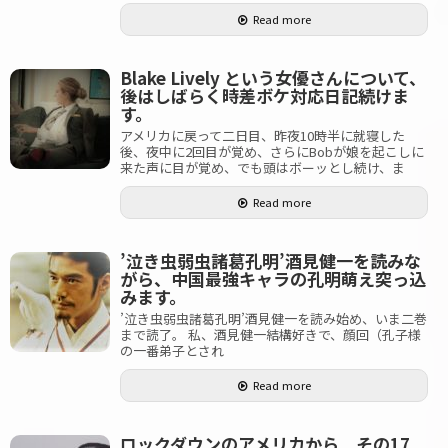
Read more
Blake Lively という女優さんについて、
後はしばらく時差ボケ対応日記続けま
す。
アメリカに戻って二日目、昨夜10時半に就寝した
後、夜中に2回目が覚め、さらにBobが娘を起こしに
来た声に目が覚め、でも頭はボーッとし続け、ま
Read more
’泣き虫弱虫諸葛孔明’酒見健一を読みな
がら、中国最強キャラの孔明萌え突っ込
みます。
’泣き虫弱虫諸葛孔明’酒見健一を読み始め、いま二巻
まで読了。 私、酒見健一結構好きで、顔回（孔子様
の一番弟子とされ
Read more
ロックダウンのアメリカから その17