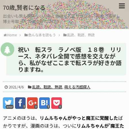
70歳,賢者になる
出会いも旅も関係ない。本と勉強で人生リセット、30歳で留学し
博士号取った70歳女性のブログ
Home
色んな本を読もう
乱読、耽読、熟読
祝い 転スラ ラノベ版 １８巻 リリ
ース、ネタバレ全開で感想を交えなが
ら、私がなぜここまで転スラが好きか語
りますね。
2021/4/6
乱読、耽読、熟読
,
萌える汚超腐人
error
0
0
アニメのほうは、
リムルちゃんがやっと魔王に覚醒した
ば
かりですが、漫画のほうは、ついに
リムルちゃんが’魔王た