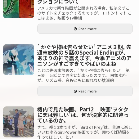
クションについて
アメリカで新作映画が公開される場合、私は必ずこ
のサイトをチェックするのですが、 ロトントマト こ
こはまあ、映画やTV番組
Read more
`かぐや様は告らせたい‘ アニメ３期, 先
週末放映の５話のSpecial Endingが、
あまりの神で震えます。今季アニメのア
ニソンがすごすぎてやばいのよね
ことは先週末放映の、`かぐや様は告らせたい‘ 第
三期 ５話にて唐突に始まったのです。 白銀 御行
が、リズム感、音程ともに取れない壊滅的
Read more
機内で見た映画、Part2 映画’ヲタク
に恋は難しい’は、何が決定的に間違っ
ているのか。
さて、残り3本ですが、’Bird of Prey'は、普通に楽し
いいわゆるGirl Power 映画ですが、願わくば続編を
作ってほしい。とい