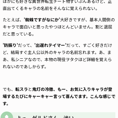
ほかにも好きな異世界転生チート物ずいぶんあるけど、正
直出てくるキャラの名前をそんなに覚えられない。
たとえば、
’蜘蛛ですがなにか’
大好きですが、基本人間側の
キャラで面白いと思ったやつほとんどいません。割と退屈
だと思っている。
’防振り’
だって、
’出遅れテイマー’
だって、すごく好きだけ
ど、結局すぐ主人公以外のキャラの名前忘れます。あ、ま
あ、私シニアなので、本物の現役ヲタクほど詳細を覚えら
れないのであしからず。
でも、
転スラ
と
鬼灯の冷徹、もー、お気に入りキャラが登
場するたびにキャーキャー言って喜んでます。こんな感じで
す。
よっ、ゲルドさん、渋い