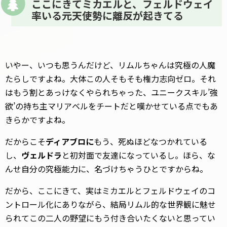
ここにきてミカエルと、フェルドウェイ
率いる元天使勢に離反が起きてる
いやー、いつも思うんだけど、リムルちゃんは究極の人魔
たらしですよね。大体この人そもそも権力志向ゼロ。それ
はもう割とあっけなくやられちゃった、ユニークスキル’強
欲’の持ち主マリアベルをチートだと嘆かせている点でもあ
きらかですよね。
だからこそ
ディアブロに
もう、死ぬほどなつかれている
し、
ヴェルドラ
と初対面で友達になっているし。ほら、な
んせ自分の究極能力に、名づけちゃうひとですからね。
だから、ここにきて、実はミカエルとフェルドウェイのコ
ントロール化にありながら、結局リムル的な世界観に魅せ
られてこの二人の野望にもう付き合いたくないと思ってい