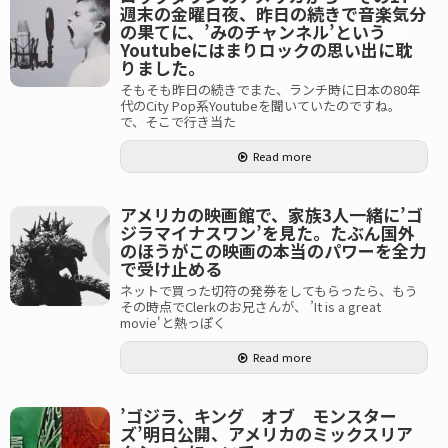
週末の金曜日夜、昨日の続きで音楽気分
の果てに、’みのチャンネル’という
Youtubeにはまりロックの思い出に耽
りました。
そもそも昨日の続きでまた、ランチ時に日本の80年
代のCity Pop系Youtubeを聞いていたのですね。
で、そこで行き当た
Read more
アメリカの映画館で、家族3人一緒に’ゴ
ジラマイナスワン’を見た。たぶん国外
のほうがこの映画の本当のパワーを全力
で受け止める
ネットで買った切符の発券をしてもらったら、もう
その時点でClerkのお兄さんが、 ’It is a great
movie'と熱っぽく
Read more
’ゴジラ、キング オブ モンスター
ズ’明日公開、アメリカのミックスリア