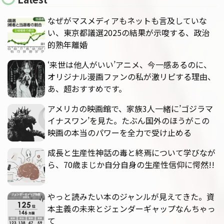
なぜがマスメディアもネットも言及していな
い、東京都議選2025の結果が示唆する、政治
的熟年離婚
‘来世は他人がいい’アニメ、今一感あるのに、
オリジナル漫画ファンの私が激リピする理由、
あ、超おすすめです。
アメリカの映画館で、家族3人一緒に’ゴジラマ
イナスワン’を見た。たぶん国外のほうがこの
映画の本当のパワーを全力で受け止める
成長と生産性神話の毒と終焉について学びなが
ら、70歳まじか自分自身の生産性信仰に愕然!!
やっと読みたい本のジャンルが見えてきた。資
本主義の未来とジェンダーギャップなんちゃっ
て