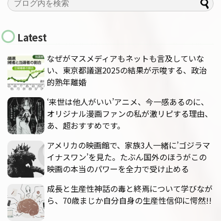
Latest
なぜがマスメディアもネットも言及していな
い、東京都議選2025の結果が示唆する、政治
的熟年離婚
‘来世は他人がいい’アニメ、今一感あるのに、
オリジナル漫画ファンの私が激リピする理由、
あ、超おすすめです。
アメリカの映画館で、家族3人一緒に’ゴジラマ
イナスワン’を見た。たぶん国外のほうがこの
映画の本当のパワーを全力で受け止める
成長と生産性神話の毒と終焉について学びなが
ら、70歳まじか自分自身の生産性信仰に愕然!!