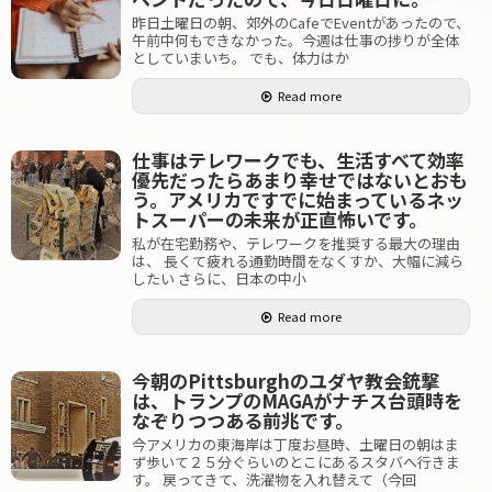
昨日土曜日の朝、郊外のCafeでEventがあったので、
午前中何もできなかった。今週は仕事の捗りが全体
としていまいち。 でも、体力はか
Read more
仕事はテレワークでも、生活すべて効率
優先だったらあまり幸せではないとおも
う。アメリカですでに始まっているネッ
トスーパーの未来が正直怖いです。
私が在宅勤務や、テレワークを推奨する最大の理由
は、 長くて疲れる通勤時間をなくすか、大幅に減ら
したい さらに、日本の中小
Read more
今朝のPittsburghのユダヤ教会銃撃
は、トランプのMAGAがナチス台頭時を
なぞりつつある前兆です。
今アメリカの東海岸は丁度お昼時、土曜日の朝はま
ず歩いて２５分ぐらいのとこにあるスタバへ行きま
す。 戻ってきて、洗濯物を入れ替えて（今回