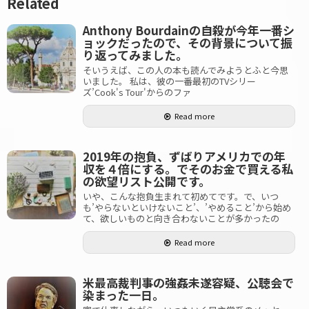
Related
Anthony Bourdainの自殺が今年一番シ
ョックだったので、その背景について振
り返ってみました。
そいうえば、この人の本も読んでみようとふと今思
いました。 私は、彼の一番最初のTVシリー
ズ’Cook's Tour'からのファ
Read more
2019年の抱負、ずばりアメリカでの年
収を４倍にする。でそのお金で買える私
の欲望リスト公開です。
いや、こんな抱負生まれて初めてです。で、いつ
も’やらないといけないこと’、’やめること’から始め
て、欲しいものと向き合わないことが多かったの
Read more
米最高裁判事の強姦未遂容疑、公聴会で
染まった一日。