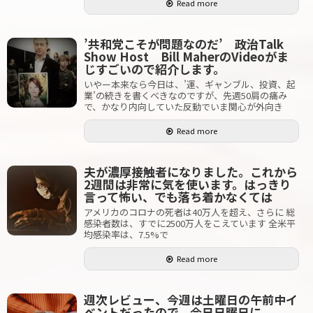
Read more
’共和党こそが問題なのだ’ 政治Talk
Show Host Bill MaherのVideoがま
じすごいので紹介します。
いやー本来なら今日は、’運、ギャンブル、投資、起
業’の続きを書くべきなのですが、先週50肩の痛み
で、かなり内向していた反動でいま関心が外向き
Read more
夫が濃厚接触者になりました。これから
2週間は非常に気を使います。はっきり
言って怖い、でも落ち着かなくては
アメリカのコロナの死者は40万人を超え、さらに 総
感染者数は、すでに2500万人をこえています 全米平
均感染率は、7.5%で
Read more
週次レビュー、今週は土曜日の午前中イ
ベントだったので、今日日曜日に。