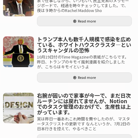
家で仕事しながら、いつもいく民主党系のメッセー
ジボードで、経過を時々チェックしてました。で、
夜は９時からのRachel Maddow Sho
Read more
トランプ本人も数千人規模で感染を広め
ている、ホワイトハウスクラスタ―とい
うスキャンダルの恐怖
10月19日付のTime Magazineの表紙がこちらです。
昨日、トランプのキモイ風刺漫画を紹介しました
が、こちらはキモイというよ
Read more
右腕が固いので家事が今一で、まだ日次
ルーチンには戻れてませんが、Notion
でのタスク管理のおかげで、生産性は上
がっています。
実は昨日一番あれこれ時間を費やしたのが、 マスタ
ータスクリストの更新です なんというか、7月2日の
日本行きを控えて、やるべきこと