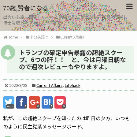
70歳,賢者になる
出会いも旅も関係ない。本と勉強で人生リセット、30歳で留学し
博士号取った70歳女性のブログ
Home
半分英語で
Current Affairs
トランプの確定申告暴露の超絶スクー
プ、6つの肝！！ と、今は月曜日朝な
ので週次レビューもやりますよ。
2020/9/28
Current Affairs
,
Lifehack
error
0
0
私が、この超絶スクープを知ったのは昨日の夕方、いつも
のように民主党系メッセージボード、