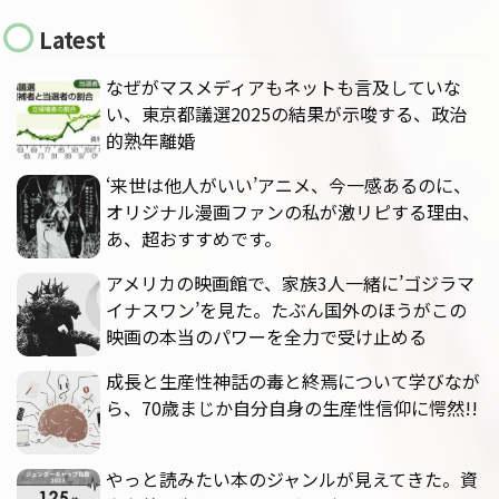
Latest
なぜがマスメディアもネットも言及していな
い、東京都議選2025の結果が示唆する、政治
的熟年離婚
‘来世は他人がいい’アニメ、今一感あるのに、
オリジナル漫画ファンの私が激リピする理由、
あ、超おすすめです。
アメリカの映画館で、家族3人一緒に’ゴジラマ
イナスワン’を見た。たぶん国外のほうがこの
映画の本当のパワーを全力で受け止める
成長と生産性神話の毒と終焉について学びなが
ら、70歳まじか自分自身の生産性信仰に愕然!!
やっと読みたい本のジャンルが見えてきた。資