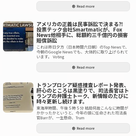
Read more
アメリカの正義は民事訴訟で決まる⁈
投票テック会社Smartmaticが、Fox
News他相手に、総額約三千億円の損害
賠償訴訟
これは昨日夕方（日本時間六日朝）のTop Newsで、
今朝のGoogle Newsでも、大体的に取り上げられて
います。 Voting
Read more
トランプロシア疑惑捜査レポート発表、
肝心のところは黒塗りで、司法長官はト
ランプの弁護士トーク、新情報のたびに
時々更新し続けます。
東海岸時間、午後５時５分 結局何故こんなに時間が
かかったかというと、今年の頭に任命された司法長
官Barrが、一生懸命、Trum
Read more