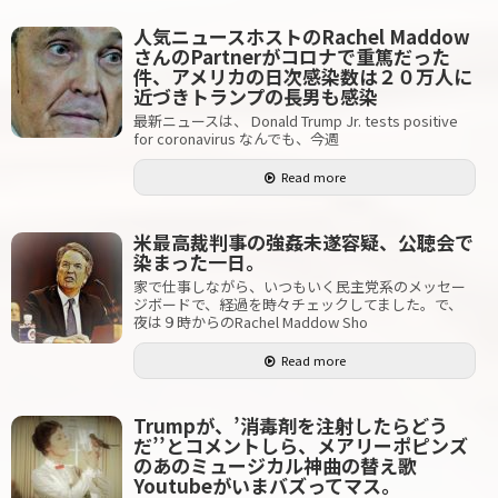
人気ニュースホストのRachel Maddow
さんのPartnerがコロナで重篤だった
件、アメリカの日次感染数は２０万人に
近づきトランプの長男も感染
最新ニュースは、 Donald Trump Jr. tests positive
for coronavirus なんでも、今週
Read more
米最高裁判事の強姦未遂容疑、公聴会で
染まった一日。
家で仕事しながら、いつもいく民主党系のメッセー
ジボードで、経過を時々チェックしてました。で、
夜は９時からのRachel Maddow Sho
Read more
Trumpが、’消毒剤を注射したらどう
だ’’とコメントしら、メアリーポピンズ
のあのミュージカル神曲の替え歌
Youtubeがいまバズってマス。