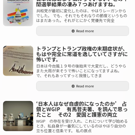
間選挙結果の凄み７つあげますね。
共和党が最初に変化したのは、やはりレーガンから
でした。 でも、それでもそれなりの節度というもの
はまだあった。それがとにかく党優先で完全
Read more
トランプとトランプ政権の末期症状が、
もはや完全に常道を逸していてさすがに
怖いです。
日本は今台風１９号の後始末で大変だし、どうやら
また大雨が来そうで怖いことになってますよね。
で、それもあってずっと我慢してきま
Read more
‘日本人はなぜ自虐的になったのか’ 占
領とWGIP 有馬哲夫著、を読んで思っ
たこと その2 愛国と護憲の両立
WGIP の存在を受け入れ、これについて学び始める
とき、私自身が一番気にしているのはやはり自分の
立ち位置と信条です。 私の原点