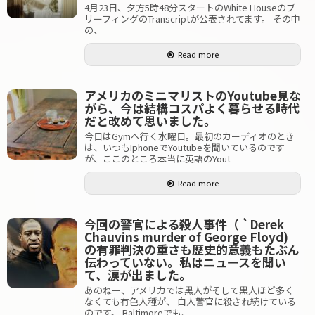
4月23日、夕方5時48分スタートのWhite Houseのブ
リーフィングのTranscriptが公表されてます。 その中
の、
Read more
アメリカのミニマリストのYoutube見な
がら、今は結構コスパよく暮らせる時代
だと改めて思いました。
今日はGymへ行く水曜日。最初のカーディオのとき
は、いつもIphoneでYoutubeを聞いているのです
が、ここのところ本当に英語のYout
Read more
今回の警官による殺人事件（ `Derek
Chauvins murder of George Floyd)
の有罪判決の重さも歴史的意義もたぶん
伝わっていない。私はニュースを聞い
て、涙が出ました。
あのねー、アメリカでは黒人がそして黒人ほど多く
なくても有色人種が、 白人警官に殺され続けている
のです。 Baltimoreでも、