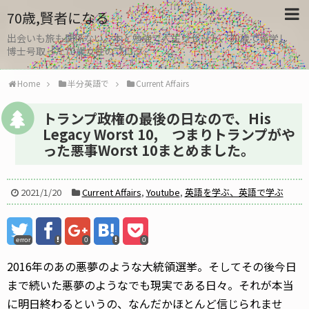
70歳,賢者になる
出会いも旅も関係ない。本と勉強で人生リセット、30歳で留学し
博士号取った70歳女性のブログ
Home
半分英語で
Current Affairs
トランプ政権の最後の日なので、His
Legacy Worst 10, つまりトランプがや
った悪事Worst 10まとめました。
2021/1/20
Current Affairs
,
Youtube
,
英語を学ぶ、英語で学ぶ
error
0
0
2016年のあの悪夢のような大統領選挙。そしてその後今日
まで続いた悪夢のようなでも現実である日々。それが本当
に明日終わるというの、なんだかほとんど信じられませ