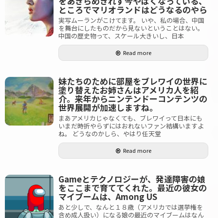
をあきらめきれず今やばくなっている、
ところでマリオランドはどうなるのやら
実写ムーランがこけてます。 いや、私の場合、中国
を舞台にしたものだから見ないということはない。
中国の歴史物って、スケール大きいし、日本
Read more
妹たちのために部屋をブレワイの世界に
塗り替えたお姉さんはアメリカ人を紹
介。来年からニンテンドーコンテンツの
世界展開が加速しますね。
まあアメリカじゃなくても、ブレワイって日本にも
いまだ時折やらずにはおれないファン結構いますよ
ね。 どうなのかしら、やはり任天堂
Read more
Gameとテクノロジーが、発達障害の娘
をここまで育ててくれた。最近の彼女の
マイブームは、Among US
あと少しで、なんと１８歳（アメリカでは選挙権を
含め成人扱い）になる娘の最近のマイブームはなん