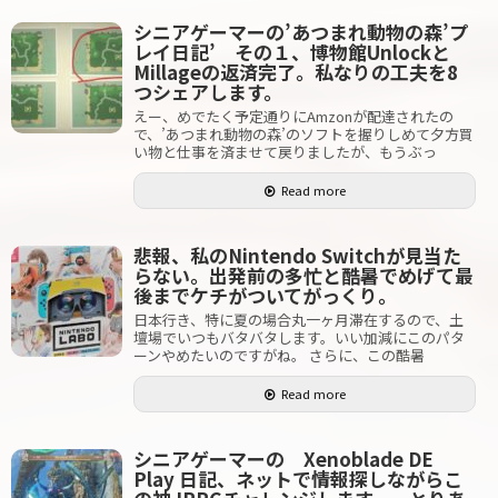
シニアゲーマーの’あつまれ動物の森’プ
レイ日記’ その１、博物館Unlockと
Millageの返済完了。私なりの工夫を8
つシェアします。
えー、めでたく予定通りにAmzonが配達されたの
で、’あつまれ動物の森’のソフトを握りしめて夕方買
い物と仕事を済ませて戻りましたが、もうぶっ
Read more
悲報、私のNintendo Switchが見当た
らない。出発前の多忙と酷暑でめげて最
後までケチがついてがっくり。
日本行き、特に夏の場合丸一ヶ月滞在するので、土
壇場でいつもバタバタします。いい加減にこのパタ
ーンやめたいのですがね。 さらに、この酷暑
Read more
シニアゲーマーの Xenoblade DE
Play 日記、ネットで情報探しながらこ