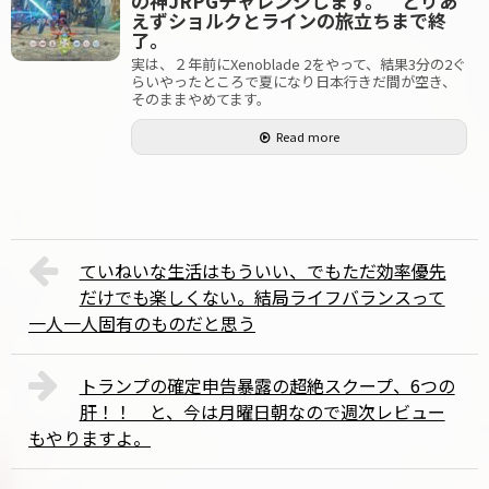
の神JRPGチャレンジします。 とりあ
えずショルクとラインの旅立ちまで終
了。
実は、２年前にXenoblade 2をやって、結果3分の2ぐ
らいやったところで夏になり日本行きだ間が空き、
そのままやめてます。
Read more
ていねいな生活はもういい、でもただ効率優先
だけでも楽しくない。結局ライフバランスって
一人一人固有のものだと思う
トランプの確定申告暴露の超絶スクープ、6つの
肝！！ と、今は月曜日朝なので週次レビュー
もやりますよ。