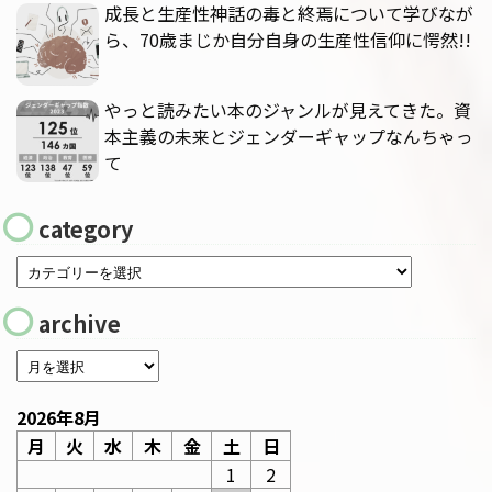
成長と生産性神話の毒と終焉について学びなが
ら、70歳まじか自分自身の生産性信仰に愕然!!
やっと読みたい本のジャンルが見えてきた。資
本主義の未来とジェンダーギャップなんちゃっ
て
category
archive
2026年8月
月
火
水
木
金
土
日
1
2