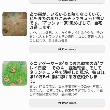
あつ森が、いろいろと熱くなっていて、
私もまたのめりこみそうでちょっと怖い
です。’アッシャー家’風めざして、自宅
改造します。
いや、ここ数日、とにかくテレビ討論会やら、その
あとなんとトランプとその側近に コロナ蔓延 なんて
ことになり、実はまた毎日
Read more
シニアゲーマーの’あつまれ動物の森’プ
レイ日記’ その４ 経過報告、そして
タランチュラ島で消耗した私が、毎日ほ
ぼ10万Bell 楽に稼げる方法紹介しま
す。
実は、昨日の夜は、日本時間で朝一のZoom営業会
議でした。 と言っても、通常の内容ではなく、今後
日本の感染数がのび、感染爆発の
Read more