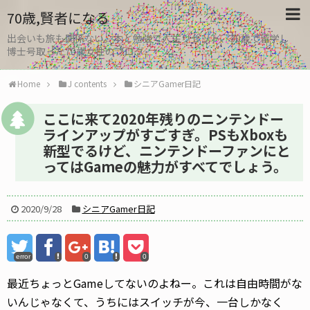
70歳,賢者になる
出会いも旅も関係ない。本と勉強で人生リセット、30歳で留学し
博士号取った70歳女性のブログ
Home
J contents
シニアGamer日記
ここに来て2020年残りのニンテンドー
ラインアップがすごすぎ。PSもXboxも
新型でるけど、ニンテンドーファンにと
ってはGameの魅力がすべてでしょう。
2020/9/28
シニアGamer日記
error
0
0
最近ちょっとGameしてないのよねー。これは自由時間がな
いんじゃなくて、うちにはスイッチが今、一台しかなく