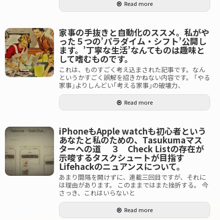
Read more
家事の手抜きと自動化のススメ。私がや
った５つの’パラダイム・シフト’公開し
ます。’丁寧な生活’なんてものは趣味と
して嗜むものです。
これは、ものすごく考え込まされた記事です。なん
というかすごく誤解を招きかねない内容です。 ｢やる
家事｣よりしんどい｢考える家事｣の破壊力、
Read more
iPhoneもApple watchも初心者という
あなたと私のための、Tasukumaマス
ターへの道 ３ Check Listの存在が
示唆するタスクシュートが目指す
Lifehackのニュアンスについて。
あまり間隔を開けずに、連載三回目ですが、それに
は理由があります。 このままではまた挫折する。 今
さっき、これはいらないと
Read more