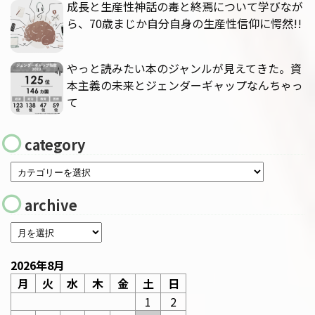
成長と生産性神話の毒と終焉について学びなが
ら、70歳まじか自分自身の生産性信仰に愕然!!
やっと読みたい本のジャンルが見えてきた。資
本主義の未来とジェンダーギャップなんちゃっ
て
category
archive
2026年8月
月
火
水
木
金
土
日
1
2