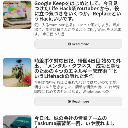
Google Keepをはじめとして、今日見
つけたLife Hack系Youtuber から、役
に立つ気づきをいくつか。Replaceとい
うHack,いいです。
気に入るYoutuberを探すコツって何でしょう。 私の
場合、まずは皆さんがやるようにKey Wordを入れま
す。 今日使った言
Read more
時差ボケ対応日記、帰国4日目 始めて外
出、’’メンタル・タフネス 成功と幸せ
のための４つのエネルギー管理術””と
いうLifehackの隠れた名作
今朝は夜中それほど眠れたわけではないのですが、
朝きちんと起きました。簡単な朝食の後、これが帰
国後はじめての外出となる、Wholefoodへの
Read more
今日は、妹の会社の営業チームの
Taskuma講習第一回、いや疲れまし