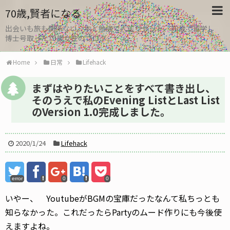
70歳,賢者になる
出会いも旅も関係ない。本と勉強で人生リセット、30歳で留学し
博士号取った70歳女性のブログ
Home
日常
Lifehack
まずはやりたいことをすべて書き出し、
そのうえで私のEvening ListとLast List
のVersion 1.0完成しました。
2020/1/24
Lifehack
error
0
0
いやー、 YoutubeがBGMの宝庫だったなんて私ちっとも
知らなかった。これだったらPartyのムード作りにも今後使
えますよね。