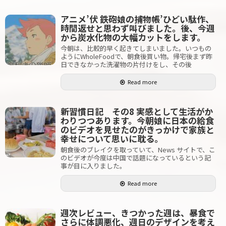
アニメ’伏 鉄砲娘の捕物帳’ひどい駄作、
時間返せと思わず叫びました。後、今週
から炭水化物の大幅カットをします。
今朝は、比較的早く起きてしまいました。いつもの
ようにWholeFoodで、朝食後買い物。帰宅後まず昨
日できなかった洗濯物の片付けをし、その後
Read more
新習慣日記 その8 実感として生活がか
わりつつあります。今朝娘に日本の給食
のビデオを見せたのがきっかけで家族と
幸せについて思いに耽る。
朝食後のブレイクを取っていて、News サイトで、こ
のビデオが今度は中国で話題になっているという記
事が目に入りました。
Read more
週次レビュー、きつかった週は、暴食で
さらに体調悪化、週日のデザインを考え