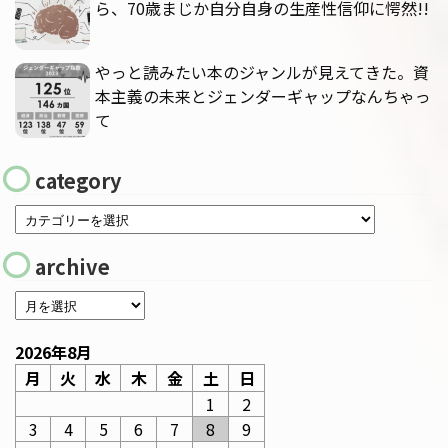
ら、70歳まじか自分自身の生産性信仰に愕然!!
やっと読みたい本のジャンルが見えてきた。資
本主義の未来とジェンダーギャップなんちゃっ
て
category
archive
2026年8月
月
火
水
木
金
土
日
1
2
3
4
5
6
7
8
9