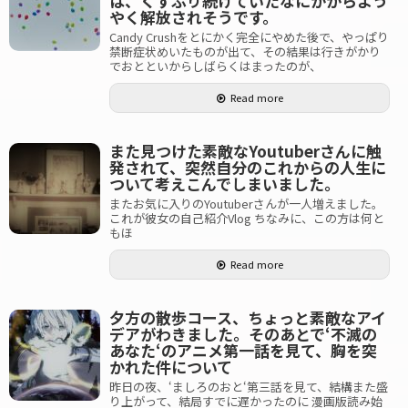
は、くすぶり続けていたなにかからよう
やく解放されそうです。
Candy Crushをとにかく完全にやめた後で、やっぱり
禁断症状めいたものが出て、その結果は行きがかり
でおとといからしばらくはまったのが、
Read more
また見つけた素敵なYoutuberさんに触
発されて、突然自分のこれからの人生に
ついて考えこんでしまいました。
またお気に入りのYoutuberさんが一人増えました。
これが彼女の自己紹介Vlog ちなみに、この方は何と
もほ
Read more
夕方の散歩コース、ちょっと素敵なアイ
デアがわきました。そのあとで‘不滅の
あなた‘のアニメ第一話を見て、胸を突
かれた件について
昨日の夜、‘ましろのおと‘第三話を見て、結構また盛
り上がって、結局すでに遅かったのに 漫画版読み始