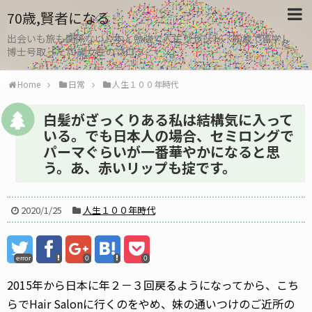
70歳,賢者になる
出会いも旅も関係ない。本と勉強で人生リセット、30歳で留学し
博士号取った70歳女性のブログ
Home
日常
人生１００年時代
白髪がざっくりある私は結構気に入って
いる。でも日本人の場合、セミロングで
パーマぐらいが一番華やかになると思
う。あ、赤いリップも掟です。
2020/1/25
人生１００年時代
error
0
0
2015年から日本に年２－３回戻るようになってから、こち
らでHair Salonに行くのをやめ、妹の通いつけのご近所の