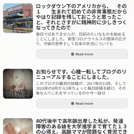
ロックダウン下のアメリカから、 その
１ 生まれて初めての非常事態だから
やはり記録を残しておこうと思ったこ
と、それとさすがに精神的に少しきつく
なってきたので
毎日ではありませんが、日記みたいなものを始める
ことにしました。 新型コロナウイルスの感染の広が
り、今後の世界そして日本の状況についても
Read more
お知らせです。心機一転してブログのリ
ニューアルすることにしました。
このブログの最初の投稿が、2017年の10月。そして
2018年の8月から3年ちょっと毎日投稿を続け、その
後なんでこれをやっているのか今一自分
Read more
40代後半で高年齢出産した私が、発達
障害のある娘を大学進学まで育てた１３
の心得え。高齢ママが問題なく育児でき