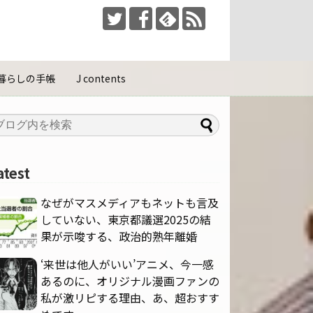
暮らしの手帳
J contents
atest
なぜがマスメディアもネットも言及
していない、東京都議選2025の結
果が示唆する、政治的熟年離婚
‘来世は他人がいい’アニメ、今一感
あるのに、オリジナル漫画ファンの
私が激リピする理由、あ、超おすす