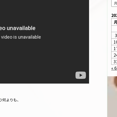
20
1
1
2
3
« 
り何よりも、