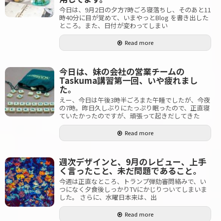
今日は、9月2日の夕方7時ごろ寝落ちし、そのあと11
時40分に目が覚めて、いまやっとBlog を書き出した
ところ。また、日付が変わってしまい
Read more
今日は、妹の会社の営業チームの
Taskuma講習第一回、いや疲れまし
た。
えー、今日は午後3時半ごろまた午睡でしたが、今夜
の7時。昨日久しぶりにたっぷり眠ったので、正直寝
ていたかったのですが、頑張って起きだしてきた
Read more
週次デザインと、9月のレビュー、上手
く言ったこと、未だ問題であること。
今週は正直なところ、トランプ弾劾審問絡みで、い
つになく夕食後しっかりTVにかじりついてしまいま
した。 さらに、水曜日本来は、出
Read more