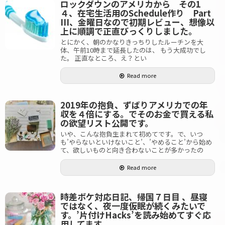
ロックダウンのアメリカから その1
４、在宅生活用のSchedule作り Part
III、金曜日なので初期レビュー、想像以
上に順調で正直びっくりしました。
とにかく、朝のかなりきっちりしたルーチンを大
体、午前10時まで延長したのは、 もう大成功でし
た。 正直なところ、え？とい
Read more
2019年の抱負、ずばりアメリカでの年
収を４倍にする。でそのお金で買える私
の欲望リスト公開です。
いや、こんな抱負生まれて初めてです。で、いつ
も’やらないといけないこと’、’やめること’から始め
て、欲しいものと向き合わないことが多かったの
Read more
時差ボケ対応日記、帰国７日目 、昼寝
ではなく、夜一度仮眠が続くみたいで
す。’片付けHacks’を読み始めてすぐ応
用してます。