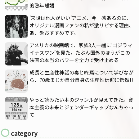
的熟年離婚
‘来世は他人がいい’アニメ、今一感あるのに、
オリジナル漫画ファンの私が激リピする理由、
あ、超おすすめです。
アメリカの映画館で、家族3人一緒に’ゴジラマ
イナスワン’を見た。たぶん国外のほうがこの
映画の本当のパワーを全力で受け止める
成長と生産性神話の毒と終焉について学びなが
ら、70歳まじか自分自身の生産性信仰に愕然!!
やっと読みたい本のジャンルが見えてきた。資
本主義の未来とジェンダーギャップなんちゃっ
て
category