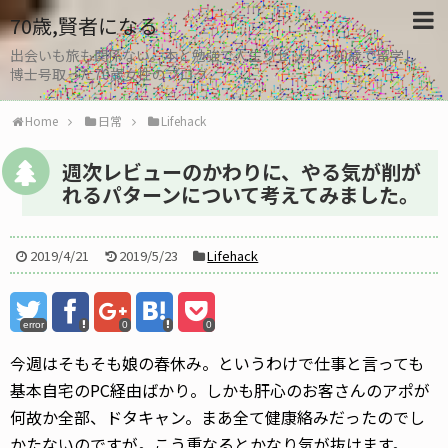
70歳,賢者になる
出会いも旅も関係ない。本と勉強で人生リセット、30歳で留学し
博士号取った70歳女性のブログ
Home
日常
Lifehack
週次レビューのかわりに、やる気が削が
れるパターンについて考えてみました。
2019/4/21
2019/5/23
Lifehack
error
0
0
今週はそもそも娘の春休み。というわけで仕事と言っても
基本自宅のPC経由ばかり。しかも肝心のお客さんのアポが
何故か全部、ドタキャン。まあ全て健康絡みだったのでし
かたないのですが。こう重なるとかなり気が抜けます。