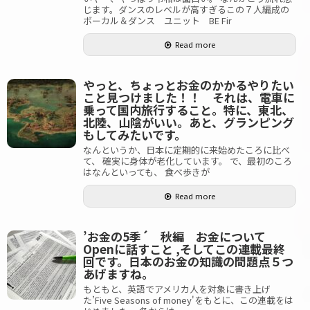
じます。ダンスのレベルが高すぎるこの７人編成の
ボーカル＆ダンス ユニット BE Fir
Read more
やっと、ちょっとお金のかかるやりたい
こと見つけました！！ それは、電車に
乗って国内旅行すること。特に、東北、
北陸、山陰がいい。あと、グランピング
もしてみたいです。
なんというか、日本に定期的に来始めたころに比べ
て、 確実に身体が老化しています。 で、最初のころ
はなんといっても、 食べ歩きが
Read more
’お金の5季´ 秋編 お金について
Openに話すこと ,そしてこの連載最終
回です。日本のお金の知識の問題点５つ
あげますね。
もともと、英語でアメリカ人を対象に書き上げ
た’Five Seasons of money'をもとに、この連載をは