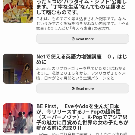
った５つの’パラダイム・シフト’公開し
ます。’丁寧な生活’なんてものは趣味と
して嗜むものです。
これは、ものすごく考え込まされた記事です。なん
というかすごく誤解を招きかねない内容です。 ｢やる
家事｣よりしんどい｢考える家事｣の破壊力、
Read more
Netで使える英語力増強講座 ０，はじ
めに
Journalsのサブカテゴリーを見ていただけばわかる
ように、私は２０１５年から、アメリカが１０ヶ月
強、日本が２ヶ月弱という生活パターンをと
Read more
BE First, EveやAdoを生んだ日本
が、今リリースするJ－Popの超新星
（スーパーノヴァ）、K-Popでアジア男
子の魅力に目覚めた世界の女の子たちが
群がる前に先取り!!
いやー、やっぱり令和は面白い。 なんかこう流れ感