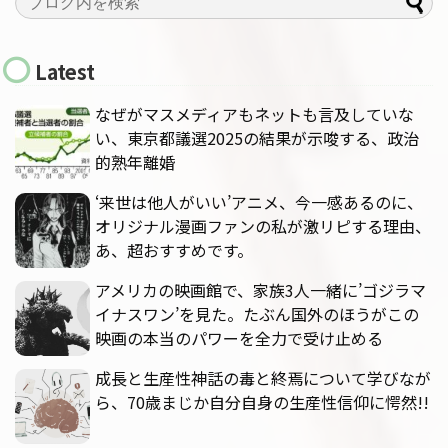
Latest
なぜがマスメディアもネットも言及していな
い、東京都議選2025の結果が示唆する、政治
的熟年離婚
‘来世は他人がいい’アニメ、今一感あるのに、
オリジナル漫画ファンの私が激リピする理由、
あ、超おすすめです。
アメリカの映画館で、家族3人一緒に’ゴジラマ
イナスワン’を見た。たぶん国外のほうがこの
映画の本当のパワーを全力で受け止める
成長と生産性神話の毒と終焉について学びなが
ら、70歳まじか自分自身の生産性信仰に愕然!!