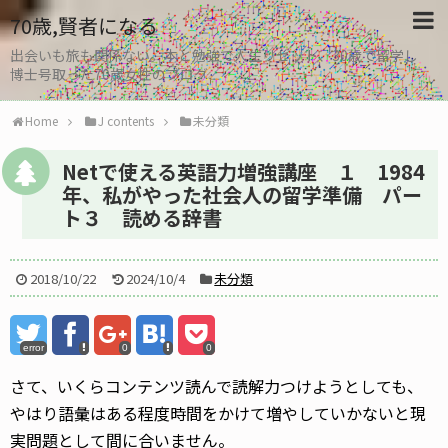
70歳,賢者になる
出会いも旅も関係ない。本と勉強で人生リセット、30歳で留学し
博士号取った70歳女性のブログ
Home
J contents
未分類
Netで使える英語力増強講座 １ 1984
年、私がやった社会人の留学準備 パー
ト３ 読める辞書
2018/10/22
2024/10/4
未分類
error
0
0
さて、いくらコンテンツ読んで読解力つけようとしても、
やはり語彙はある程度時間をかけて増やしていかないと現
実問題として間に合いません。