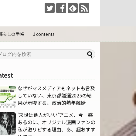
暮らしの手帳
J contents
atest
なぜがマスメディアもネットも言及
していない、東京都議選2025の結
果が示唆する、政治的熟年離婚
‘来世は他人がいい’アニメ、今一感
あるのに、オリジナル漫画ファンの
私が激リピする理由、あ、超おすす