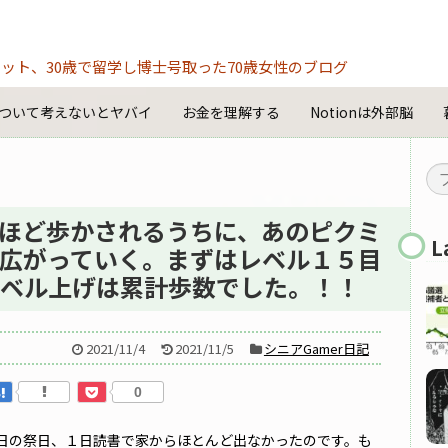
ット、30歳で留学し博士号取った70歳女性のブログ
ついて考えないとヤバイ
お金を理解する
Notionは外部脳
ほど歩かされるうちに、あのピクミ
L
広がっていく。まずはレベル１５目
ベル上げは累計歩数でした。！！
2021/11/4
2021/11/5
シニアGamer日記
0
日の祭日、１日読書で家からほとんど出なかったのです。も