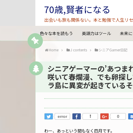
70歳,賢者になる
出会いも旅も関係ない。本と勉強で人生リセ
色々な本を読もう
英語力はツール
未来に
Home
J contents
シニアGamer日記
シニアゲーマーの’あつまれ
咲いて春爛漫、でも卵探し
ラ島に異変が起きているそ
error
0
わー、あっという間もなく四月です。