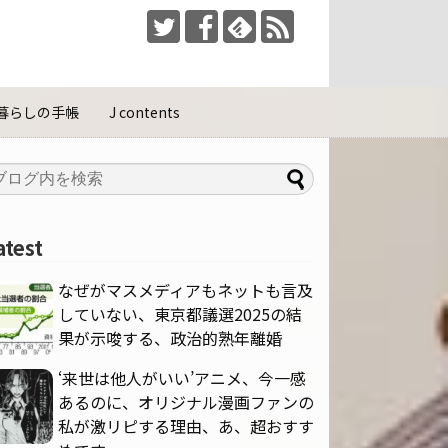
暮らしの手帳
J contents
atest
なぜがマスメディアもネットも言及
していない、東京都議選2025の結
果が示唆する、政治的熟年離婚
‘来世は他人がいい’アニメ、今一感
あるのに、オリジナル漫画ファンの
私が激リピする理由、あ、超おすす