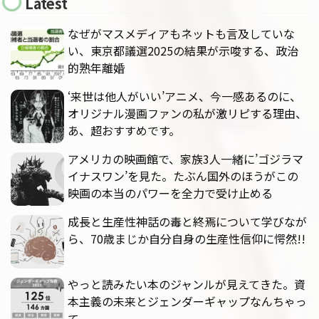
Latest
なぜがマスメディアもネットも言及していな
い、東京都議選2025の結果が示唆する、政治
的熟年離婚
‘来世は他人がいい’アニメ、今一感あるのに、
オリジナル漫画ファンの私が激リピする理由、
あ、超おすすめです。
アメリカの映画館で、家族3人一緒に’ゴジラマ
イナスワン’を見た。たぶん国外のほうがこの
映画の本当のパワーを全力で受け止める
成長と生産性神話の毒と終焉について学びなが
ら、70歳まじか自分自身の生産性信仰に愕然!!
やっと読みたい本のジャンルが見えてきた。資
本主義の未来とジェンダーギャップなんちゃっ
て