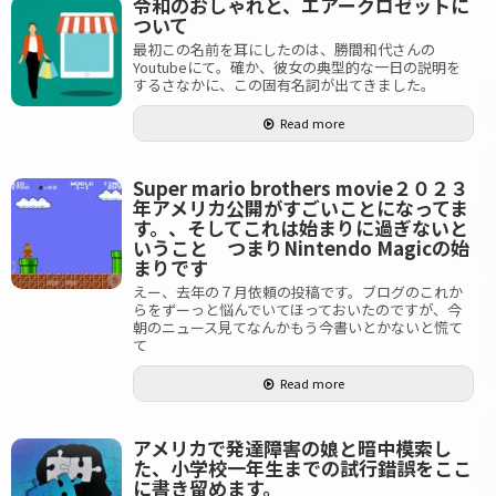
令和のおしゃれと、エアークロゼットに
ついて
最初この名前を耳にしたのは、勝間和代さんの
Youtubeにて。確か、彼女の典型的な一日の説明を
するさなかに、この固有名詞が出てきました。
Read more
Super mario brothers movie２０２３
年アメリカ公開がすごいことになってま
す。、そしてこれは始まりに過ぎないと
いうこと つまりNintendo Magicの始
まりです
えー、去年の７月依頼の投稿です。ブログのこれか
らをずーっと悩んでいてほっておいたのですが、今
朝のニュース見てなんかもう今書いとかないと慌て
て
Read more
アメリカで発達障害の娘と暗中模索し
た、小学校一年生までの試行錯誤をここ
に書き留めます。