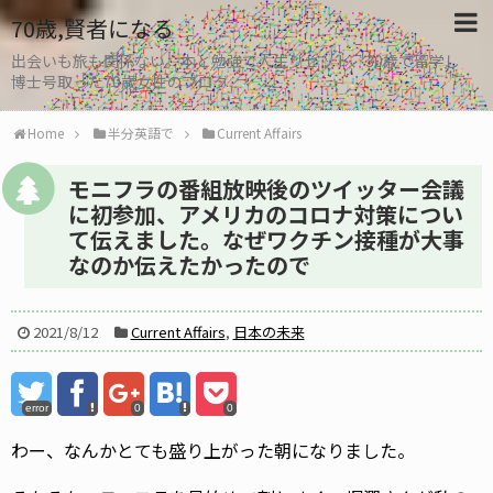
70歳,賢者になる
出会いも旅も関係ない。本と勉強で人生リセット、30歳で留学し
博士号取った70歳女性のブログ
Home
半分英語で
Current Affairs
モニフラの番組放映後のツイッター会議
に初参加、アメリカのコロナ対策につい
て伝えました。なぜワクチン接種が大事
なのか伝えたかったので
2021/8/12
Current Affairs
,
日本の未来
error
0
0
わー、なんかとても盛り上がった朝になりました。