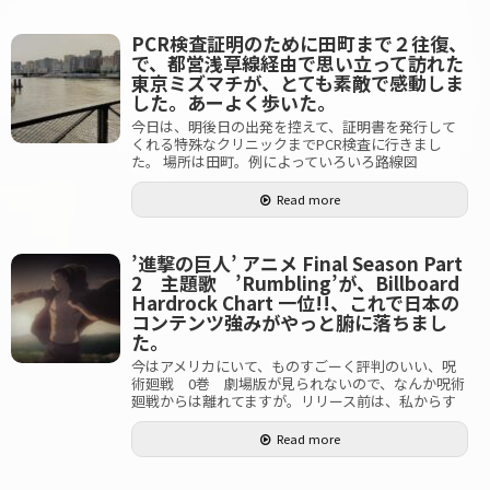
PCR検査証明のために田町まで２往復、
で、都営浅草線経由で思い立って訪れた
東京ミズマチが、とても素敵で感動しま
した。あーよく歩いた。
今日は、明後日の出発を控えて、証明書を発行して
くれる特殊なクリニックまでPCR検査に行きまし
た。 場所は田町。例によっていろいろ路線図
Read more
’進撃の巨人’ アニメ Final Season Part
2 主題歌 ’Rumbling’が、Billboard
Hardrock Chart 一位!!、これで日本の
コンテンツ強みがやっと腑に落ちまし
た。
今はアメリカにいて、ものすごーく評判のいい、呪
術廻戦 0巻 劇場版が見られないので、なんか呪術
廻戦からは離れてますが。リリース前は、私からす
Read more