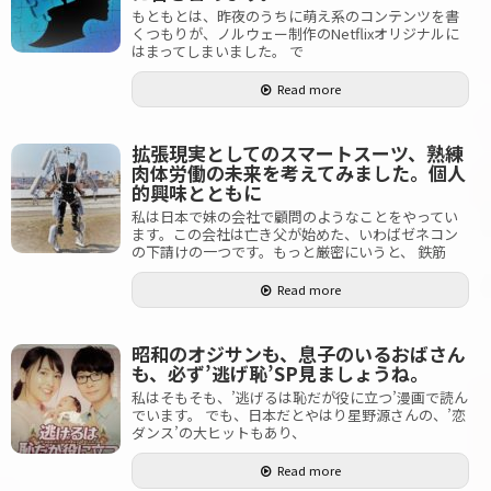
もともとは、昨夜のうちに萌え系のコンテンツを書
くつもりが、ノルウェー制作のNetflixオリジナルに
はまってしまいました。 で
Read more
拡張現実としてのスマートスーツ、熟練
肉体労働の未来を考えてみました。個人
的興味とともに
私は日本で妹の会社で顧問のようなことをやってい
ます。この会社は亡き父が始めた、いわばゼネコン
の下請けの一つです。もっと厳密にいうと、 鉄筋
Read more
昭和のオジサンも、息子のいるおばさん
も、必ず’逃げ恥’SP見ましょうね。
私はそもそも、’逃げるは恥だが役に立つ’漫画で読ん
でいます。 でも、日本だとやはり星野源さんの、’恋
ダンス’の大ヒットもあり、
Read more