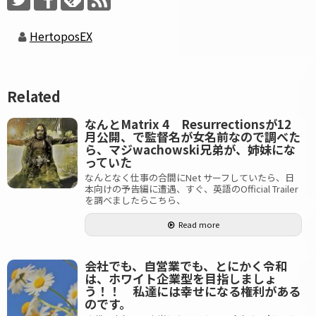
HertoposEX
Related
なんとMatrix 4 Resurrectionsが12
月公開、で監督名が女名前なので調べた
ら、マジwachowski兄弟が、姉妹にな
っていた
なんとなく仕事の合間にNet サーフしていたら、日
本向けの予告編に遭遇、すぐ、英語のOfficial Trailer
を調べましたらこちら、
Read more
会社でも、自営業でも、とにかく令和
は、ホワイト企業型を目指しましょ
う！！ 私達には幸せになる権利がある
のです。