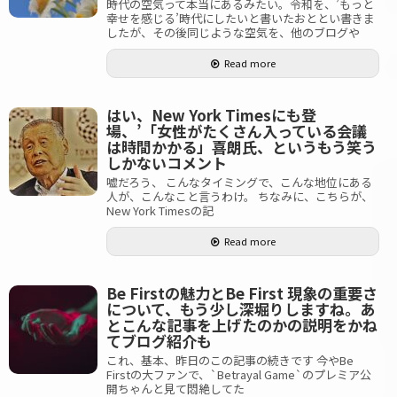
時代の空気って本当にあるみたい。令和を、’もっと
幸せを感じる’時代にしたいと書いたおととい書きま
したが、その後同じような空気を、他のブログや
Read more
はい、New York Timesにも登
場、’「女性がたくさん入っている会議
は時間かかる」喜朗氏、というもう笑う
しかないコメント
嘘だろう、 こんなタイミングで、こんな地位にある
人が、こんなこと言うわけ。 ちなみに、こちらが、
New York Timesの記
Read more
Be Firstの魅力とBe First 現象の重要さ
について、もう少し深堀りしますね。あ
とこんな記事を上げたのかの説明をかね
てブログ紹介も
これ、基本、昨日のこの記事の続きです 今やBe
Firstの大ファンで、`Betrayal Game`のプレミア公
開ちゃんと見て悶絶してた