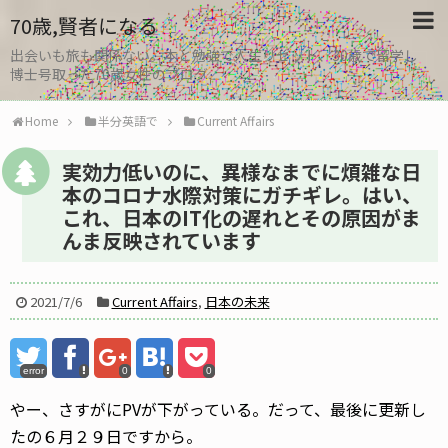
70歳,賢者になる
出会いも旅も関係ない。本と勉強で人生リセット、30歳で留学し
博士号取った70歳女性のブログ
Home
半分英語で
Current Affairs
実効力低いのに、異様なまでに煩雑な日
本のコロナ水際対策にガチギレ。はい、
これ、日本のIT化の遅れとその原因がま
んま反映されています
2021/7/6
Current Affairs
,
日本の未来
error
0
0
やー、さすがにPVが下がっている。だって、最後に更新し
たの６月２９日ですから。