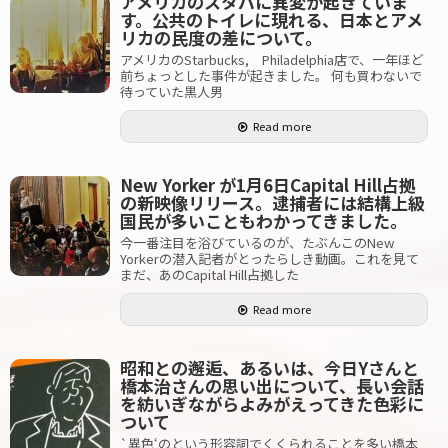
アメリカのスタバに異変が起きていま
す。公共のトイレに現れる、日本とアメ
リカの民度の差について。
アメリカのStarbucks, Philadelphia店で、一年ほど
前ちょっとした事件が起きました。 何も買わないで
待っていた黒人男
Read more
New Yorker が1月6日Capital Hill占拠
の新映像リリース。逮捕者には結構上級
国民が多いこともわかってきました。
今一番注目を浴びているのが、たぶんこのNew
Yorkerの潜入記者がとったらしき動画。これを見て
まだ、あのCapital Hill占拠した
Read more
昭和との邂逅、あるいは、今日Yさんと
橋本治さんの思い出について、長い会話
を紡いぎながらよみがえってきた色彩に
ついて
`異色‘のという形容詞でくくられることを多い橋本