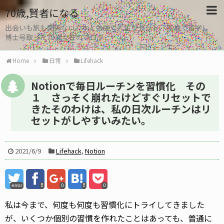
70歳,賢者になる
出会いも旅も関係ない。本と勉強で人生リセット、30歳で留学し
博士号取った70歳女性のブログ
Home
日常
Lifehack
Notionで毎日ルーチンを習慣化 その
１ さっそく崩れたけどすぐリセットで
きたそのわけは、私の日次ルーチンはリ
セットがしやすいみたい。
2021/6/9
Lifehack
,
Notion
error
0
0
私は今まで、何度も何度も習慣化にトライしてきました
が、いくつか個別の習慣を作れたことはあっても、普通に