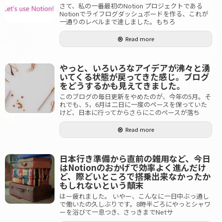
さて、私の一番最初のNotion プロジェクトである
Notionでライフログダッシュボードを作る、これが
一通りのレベルまで達しました。もちろ
Read more
やっと、いろいろなアイデアが沸々と湧
いてくる状態が戻ってきた感じ。ブログ
をどうするかも見えてきました。
このブログの毎日更新をやめたのが、今年の5月。そ
れでも、5，6月は二日に一度のペースを保っていた
けど、日本に行ってからさらにこのペースが落ち
Read more
日本行き準備から直前の雑用など、今日
はNotionのおかげで効率よく進んだけ
ど、際どいところで搭乗出来なかったか
もしれないという顛末
はー疲れました。 いやー、こんなに一日中ぶっ通し
で働いたの久しぶりです。8時半ごろにやっとシャワ
ーを浴びて一息つき、さっきまでNetサ