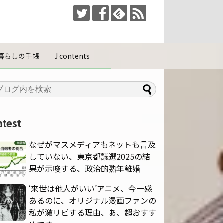
暮らしの手帳
J contents
atest
なぜがマスメディアもネットも言及
していない、東京都議選2025の結
果が示唆する、政治的熟年離婚
‘来世は他人がいい’アニメ、今一感
あるのに、オリジナル漫画ファンの
私が激リピする理由、あ、超おすす