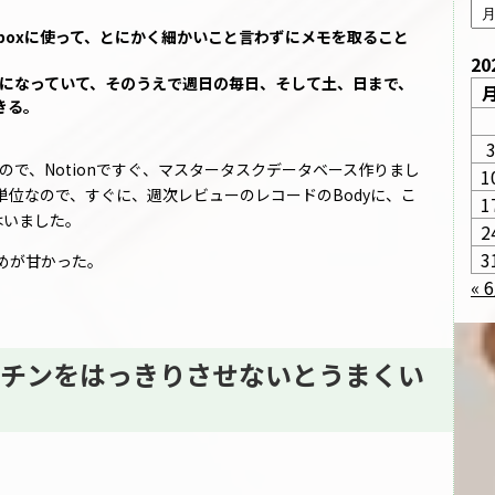
、Inboxに使って、とにかく細かいこと言わずにメモを取ること
20
週単位の構成になっていて、そのうえで週日の毎日、そして土、日まで、
きる。
たので、Notionですぐ、マスタータスクデータベース作りまし
1
位なので、すぐに、週次レビューのレコードのBodyに、こ
1
はいました。
2
3
めが甘かった。
« 
チンをはっきりさせないとうまくい