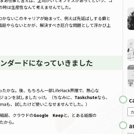
、まあ仕事と言えば、上司がいてオフィスがあってという、コ
の時は生産性なんて考えませんでした。
つかないこのキャリアが始まって、例えば先延ばしする癖と
結局やらないとかが、解決すべき厄介な問題として浮かび上
ンダードになっていきました
たかな。後、もちろん一部LifeHack界隈で、熱心な
ろなバージョンを試しましたっけ。（ちなみに、
Taskchute
なら、
c
umaも、試したけど使いこなせませんでした。）
、結局、クラウドの
Google Keep
と、とある紙版の
たから。
a