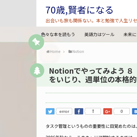
70歳,賢者になる
出会いも旅も関係ない。本と勉強で人生リセ
色々な本を読もう
英語力はツール
未来に
Home
Notion
Notionでやってみよう ８
をいじり、週単位の本格的N
error
0
タスク管理というものの重要性に目覚めたのは、昔々F