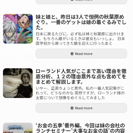
妹と娘と、昨日は3人で恒例の秋葉原め
ぐり。一番のゲットは娘の着ぐるみでし
た。
日本に戻るたびに、必ず私は妹と秋葉原に出かけま
す。もちろん娘がいるときは彼女もいっしょ。 日本
語学校から戻ってきた娘を迎えに行ったあと
Read more
ローランド人気がここまで高い理由を徹
底分析、１２の理由意外な点も含めてを
まとめて解説します。
いやー、正直ちょっと意外。私の一番人気記事がこ
れって、どうなのかな 突然ですが、ローランド様の
太客について想像をめぐらしてみました
Read more
‘お金の五季’番外編。今回は妹の会社の
ランチセミナー’大事なお金の話’の内容