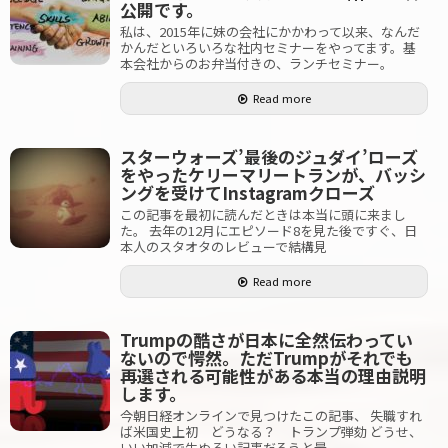
公開です。
私は、2015年に妹の会社にかかわって以来、なんだ
かんだといろいろな社内セミナーをやってます。基
本会社からのお弁当付きの、ランチセミナー。
Read more
スターウォーズ’最後のジュダイ’ローズ
をやったケリーマリートランが、バッシ
ングを受けてInstagramクローズ
この記事を最初に読んだときは本当に頭に来まし
た。 去年の12月にエピソード8を見た後ですぐ、日
本人のスタオタのレビューで結構見
Read more
Trumpの酷さが日本に全然伝わってい
ないので愕然。ただTrumpがそれでも
再選される可能性がある本当の理由説明
します。
今朝日経オンラインで見つけたこの記事、 失職すれ
ば米国史上初 どうなる？ トランプ弾劾 どうせ、
いい加減で生ぬるい記事だろうと最