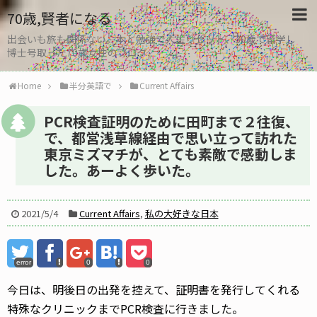
70歳,賢者になる
出会いも旅も関係ない。本と勉強で人生リセット、30歳で留学し
博士号取った70歳女性のブログ
Home
半分英語で
Current Affairs
PCR検査証明のために田町まで２往復、
で、都営浅草線経由で思い立って訪れた
東京ミズマチが、とても素敵で感動しま
した。あーよく歩いた。
2021/5/4
Current Affairs
,
私の大好きな日本
error
0
0
今日は、明後日の出発を控えて、証明書を発行してくれる
特殊なクリニックまでPCR検査に行きました。