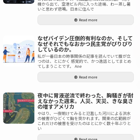
機から出て、空港ビル内に入った途端、わー蒸し暑
いと思わず悲鳴。日本に住んで
Read more
なぜバイデン圧倒的有利なのか、そして
なぜそれでもなおかつ民主党がぴりぴり
しているのか。
私が一番日本の時事関係の記事を読んでいて腹が立
つのは、とにかく 感覚的で、かつ逸話としてまとめ
てしまうことです。 Ane
Read more
夜中に胃液逆流で終わった、胸騒ぎが耐
えなかった週末。人災、天災、きな臭さ
の増すアメリカ
やはり、一夜明けてみると氾濫した河川による洪水
の被害がひどくて胸を突かれます。関東の広範囲が
これだけの被害を受けたのはとにかく数十年ぶりと
い
Read more