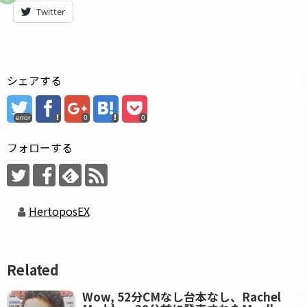
Twitter
シェアする
error
0
0
フォローする
HertoposEX
Related
Wow, 52分CMなし台本なし、Rachel