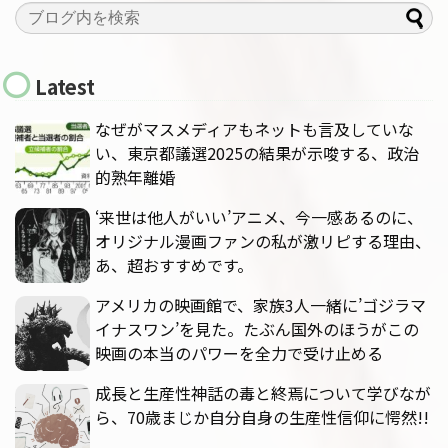
Latest
なぜがマスメディアもネットも言及していな
い、東京都議選2025の結果が示唆する、政治
的熟年離婚
‘来世は他人がいい’アニメ、今一感あるのに、
オリジナル漫画ファンの私が激リピする理由、
あ、超おすすめです。
アメリカの映画館で、家族3人一緒に’ゴジラマ
イナスワン’を見た。たぶん国外のほうがこの
映画の本当のパワーを全力で受け止める
成長と生産性神話の毒と終焉について学びなが
ら、70歳まじか自分自身の生産性信仰に愕然!!