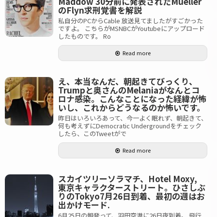
Maddow 30分前に発表されたMueller
のFlyn求刑覚書を解説
私自分のPCからCable 放送見てましたがすごかった
ですよ。 こちらがMSNBCがYoutubeにアップロード
したものです。 Ro
Read more
え、本当なんだ、朝起きてびっくり、
Trumpと奥さんのMelaniaがなんとコ
ロナ感染。こんなことになった経緯が怖
いし、これからどうなるのか怖いです。
昨日はいろいろあって、今一よく眠れず、朝起きて、
何も考えずにDemocratic Undergroundをチェック
したら、このTweetがで
Read more
スカイツリーソラマチ、Hotel Moxy,
東京キャラクターストリート。ひさしぶ
りのTokyo7月26日到着、最初の週はお
出かけモード.
6月25日の朝発って、羽田空港に26日夜到着。 飛行