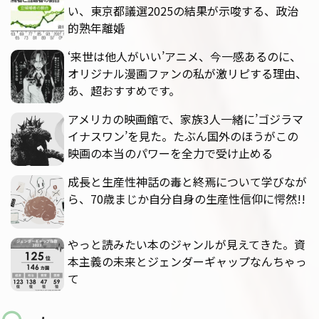
い、東京都議選2025の結果が示唆する、政治
的熟年離婚
‘来世は他人がいい’アニメ、今一感あるのに、
オリジナル漫画ファンの私が激リピする理由、
あ、超おすすめです。
アメリカの映画館で、家族3人一緒に’ゴジラマ
イナスワン’を見た。たぶん国外のほうがこの
映画の本当のパワーを全力で受け止める
成長と生産性神話の毒と終焉について学びなが
ら、70歳まじか自分自身の生産性信仰に愕然!!
やっと読みたい本のジャンルが見えてきた。資
本主義の未来とジェンダーギャップなんちゃっ
て