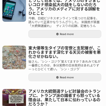
どうして日本では、アメリカのすさまじ
いコロナ感染拡大の話をしないのだろ
う。アメリカのメディアに対する誤解を
ひとこと
今朝、日経ビジネスオンラインで見つけた記事を、
読んでいて正直かなりうんざりした。 米国民が直面
「大統領選疲れ」 ディスりの応酬、記者もうん
Read more
東大優等生タイプの官僚と支配層が、こ
れからますます深化する天災の被害を悪
化させかねない。
皆さん、’シン・ゴジラ’覚えてますか？あれみて私が
一番感じたのは、多分実際の日本政府はあれよりず
ーっとひどくて遅い。 ’シン・ゴジラ’
Read more
アメリカ大統領選テレビ討論会のトラン
プに、トランプ派の識者すら怒っている
理由は、果たして日本に伝わっているの
だろうか？