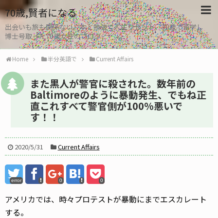
70歳,賢者になる
出会いも旅も関係ない。本と勉強で人生リセット、30歳で留学し
博士号取った70歳女性のブログ
Home
半分英語で
Current Affairs
また黒人が警官に殺された。数年前の
Baltimoreのように暴動発生、でもね正
直これすべて警官側が100%悪いで
す！！
2020/5/31
Current Affairs
error
0
0
アメリカでは、時々プロテストが暴動にまでエスカレート
する。