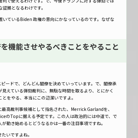
裁判で使えるわけです。で、今後トランプに対する弾劾では
な証拠となるわけです。
いているBiden 政権の意向にかなっているのです。なぜな
政府を機能させやるべきことをやること
いスピードで、どんどん閣僚を決めていっています。で、閣僚承
が見えている弾劾裁判に、無駄な時間を取るより、とにかく
ことをやる、本当にこの辺潔いですよ。
高裁判事候補として指名された、Merrick Garlandを、
t of JusticeのTopに据える予定です。この人は政治的には中道で、で
人が動き始めるとどうなるかは一番の注目事項ですね。
せたいですよね。