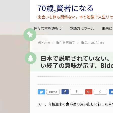
70歳,賢者になる
出会いも旅も関係ない。本と勉強で人生リセ
色々な本を読もう
英語力はツール
未来に
Home
半分英語で
Current Affairs
日本で説明されていない、
い終了の意味が示す、Bid
error
0
えー、今朝週末の食料品の買い出しに行った車の