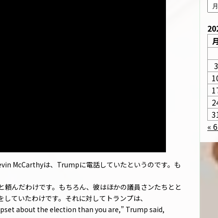
20
1
1
2
3
« 
Kevin McCarthyは、Trumpに電話していたというのです。も
しいと頼んだわけです。もちろん、彼はほかの議員さンたちとと
をしていたわけです。それに対してトランプは、
upset about the election than you are,” Trump said,