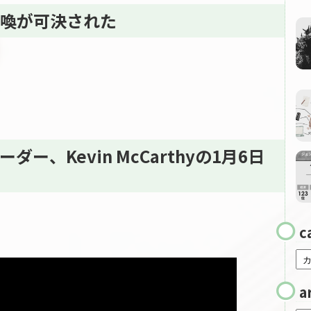
喚が可決された
、
、Kevin McCarthyの1月6日
c
a