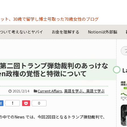
ット、30歳で留学し博士号取った70歳女性のブログ
ついて考えないとヤバイ
お金を理解する
Notionは外部脳
第二回トランプ弾劾裁判のあっけな
L
en政権の覚悟と特徴について
2021/2/14
Current Affairs
,
英語を学ぶ、英語で学ぶ
0
中でのNews では、今回2回目となるトランプ弾劾裁判で、