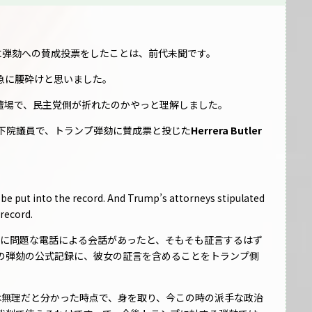
に弾劾への賛成投票をしたことは、前代未聞です。
急に腰砕けと思いました。
壇場で、民主党側が折れたのかやっと理解しました。
下院議員で、トランプ弾劾に賛成票と投じた
Herrera Butler
be put into the record. And Trump’s attorneys stipulated
 record.
yの非常に問題な電話による会話があったと、そもそも証言するはず
の弾劾の公式記録に、彼女の証言を含めることをトランプ側
は無理だと分かった時点で、身を取り、今この時の派手な政治