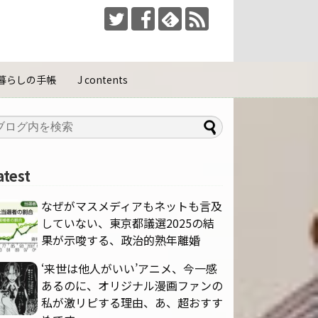
暮らしの手帳
J contents
atest
なぜがマスメディアもネットも言及
していない、東京都議選2025の結
果が示唆する、政治的熟年離婚
‘来世は他人がいい’アニメ、今一感
あるのに、オリジナル漫画ファンの
私が激リピする理由、あ、超おすす