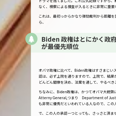
ドラマを捨てました。これ公式記録ですから、
なく、検察による捜査が入るときに非常に重要
これは、最初っからかなり弾劾裁判から距離を置
ら、
Biden 政権はとにかく
が最優先順位
オバマ政権に比べて、Biden政権はすさまじ
認は、必ず上院を通りますので、上院で、結果
どんどん閣僚を決め、法案を通して、やるべき
ちなみに、Biden政権は、かつてオバマ大統領に最
Atterny General,つまり Departmen
も非常に優秀だといわれている人なので、この
で、この人の承認一つとっても、さっさと済ま