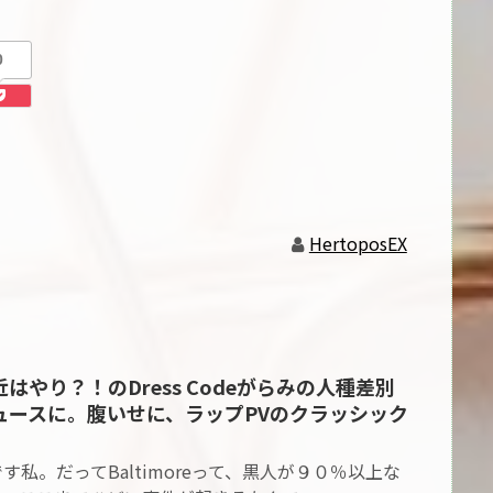
0
HertoposEX
最近はやり？！のDress Codeがらみの人種差別
ュースに。腹いせに、ラップPVのクラッシック
私。だってBaltimoreって、黒人が９０％以上な