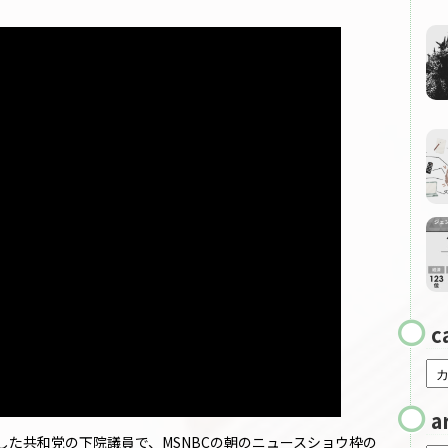
c
a
歴とした共和党の下院議員で、MSNBCの朝のニュースショウ枠の