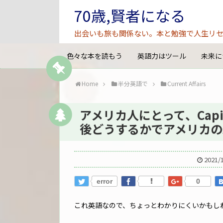
70歳,賢者になる
出会いも旅も関係ない。本と勉強で人生リセ
色々な本を読もう
英語力はツール
未来に
Home
半分英語で
Current Affairs
アメリカ人にとって、Capit
後どうするかでアメリカの
2021/
error
0
これ英語なので、ちょっとわかりにくいかもし