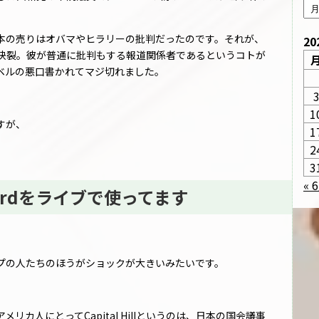
本の売りはオバマやヒラリーの批判だったのです。それが、
20
決裂。彼が普通に批判もする報道関係者であるというコトが
ベルの悪口書かれてマジ切れました。
1
すが、
1
2
3
« 
rdをライブで使ってます
プの人たちのほうがショックが大きいみたいです。
カ人にとってCapital Hillというのは、日本の国会議事