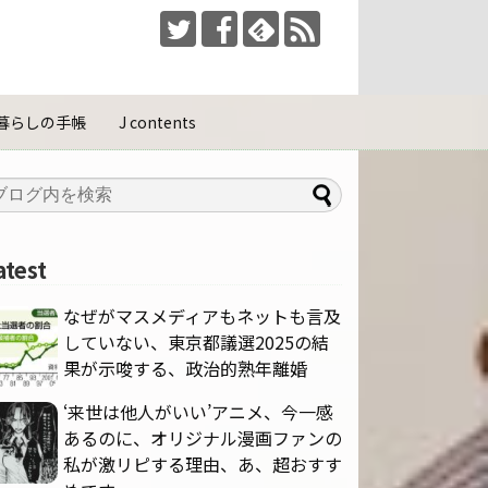
暮らしの手帳
J contents
atest
なぜがマスメディアもネットも言及
していない、東京都議選2025の結
果が示唆する、政治的熟年離婚
‘来世は他人がいい’アニメ、今一感
あるのに、オリジナル漫画ファンの
私が激リピする理由、あ、超おすす