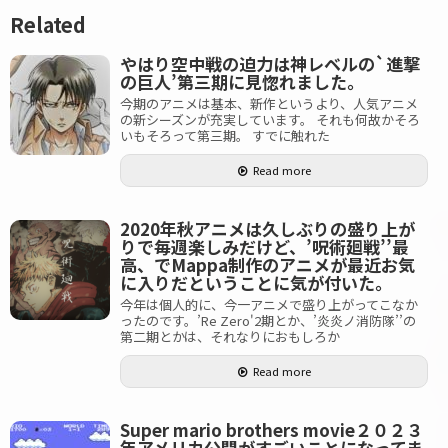
Related
やはり空中戦の迫力は神レベルの`進撃
の巨人’第三期に見惚れました。
今期のアニメは基本、新作というより、人気アニメ
の新シーズンが充実しています。 それも何故かそろ
いもそろって第三期。 すでに触れた
Read more
2020年秋アニメは久しぶりの盛り上が
りで毎週楽しみだけど、’呪術廻戦’’最
高、でMappa制作のアニメが最近お気
に入りだということに気が付いた。
今年は個人的に、今一アニメで盛り上がってこなか
ったのです。’Re Zero'2期とか、’炎炎ノ消防隊’’の
第二期とかは、それなりにおもしろか
Read more
Super mario brothers movie２０２３
年アメリカ公開がすごいことになってま