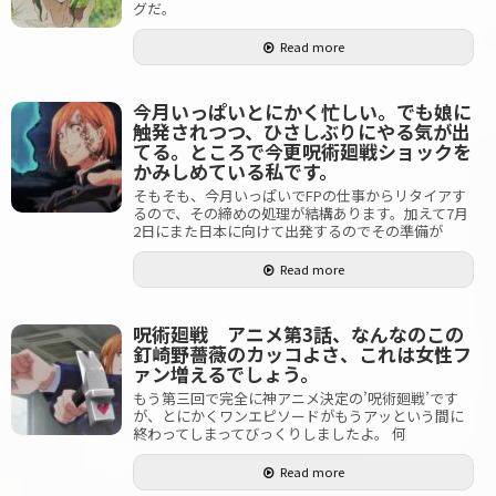
グだ。
Read more
今月いっぱいとにかく忙しい。でも娘に
触発されつつ、ひさしぶりにやる気が出
てる。ところで今更呪術廻戦ショックを
かみしめている私です。
そもそも、今月いっぱいでFPの仕事からリタイアす
るので、その締めの処理が結構あります。加えて7月
2日にまた日本に向けて出発するのでその準備が
Read more
呪術廻戦 アニメ第3話、なんなのこの
釘崎野薔薇のカッコよさ、これは女性フ
ァン増えるでしょう。
もう第三回で完全に神アニメ決定の’呪術廻戦’です
が、とにかくワンエピソードがもうアッという間に
終わってしまってびっくりしましたよ。 何
Read more