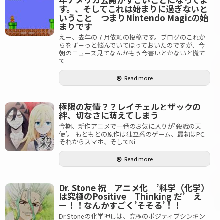
す。、そしてこれは始まりに過ぎないと
いうこと つまりNintendo Magicの始
まりです
えー、去年の７月依頼の投稿です。ブログのこれか
らをずーっと悩んでいてほっておいたのですが、今
朝のニュース見てなんかもう今書いとかないと慌て
て
Read more
極限の友情？？レイチェルとザックの
絆、切なさに萌えてしまう
今期、新作アニメで一番のお気に入りが’殺戮の天
使’。 もともとの原作は独立系のゲーム、最初はPC.
それからスマホ、そしてNi
Read more
Dr. Stone 祝 アニメ化 ’科学（化学）
は究極のPositive Thinking だ’ え
ー！！なんかすごく’そそる’！！
Dr.Stoneの化学押しは、究極のポジティブシンキン