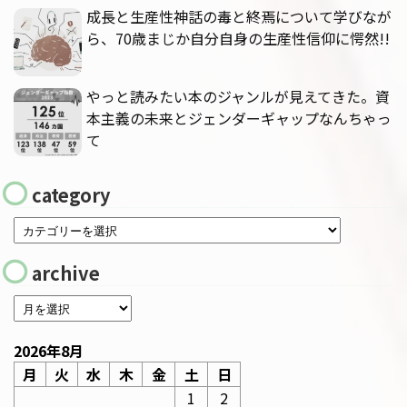
成長と生産性神話の毒と終焉について学びなが
ら、70歳まじか自分自身の生産性信仰に愕然!!
やっと読みたい本のジャンルが見えてきた。資
本主義の未来とジェンダーギャップなんちゃっ
て
category
archive
2026年8月
月
火
水
木
金
土
日
1
2