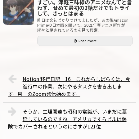
すごい。津軽三味線のアニメなんてと言
わず、せめて最初の2話だけでもトライ
して、きっとはまる
昨日は文句ばかりつけてましたが、あの後Amazon
Primeの日本版を開いて、2021年春アニメ新作が
続々と足されているのを見て興奮。
Read more
Notion 移行日記 16 これからしばらくは、今
進行中の作業、次にやるタスクを書き出しま
す。月一のZoom発信始めます。
そうか、生理関連も昭和の常識が、いまだに蔓
延しているのですね。アメリカですらピルは保
険でカバーされるというのにさすが121位