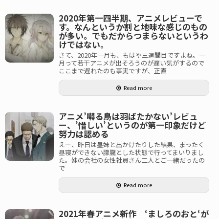
2020年第一四半期、アニメレビューで
す。なんというか割と地味な感じのもの
が多い。でもだからつまらないというわ
けではない。
さて、2020年一月も、もはや三週間目ですよね。一
月って若干アニメが出そろうのが遅い気がするので
ここまで遅れたのも事実ですが、正直
Read more
アニメ’囀る鳥は羽ばたかない’レビュ
ー、’惜しい’というのが第一印象だけど
努力は認める
えー、昨日は昼妹と出かけたりした結果、まったく
昼寝ができない朦朧とした状態で行ってまいりまし
た。妹の会社の女性社員さん二人とご一緒だったの
で
Read more
2021年春アニメ新作 ‘ましろのおと‘が