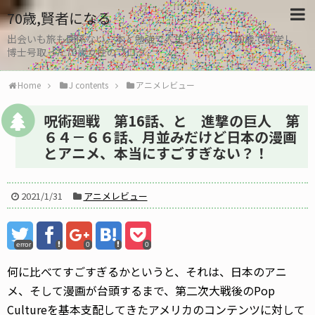
70歳,賢者になる
出会いも旅も関係ない。本と勉強で人生リセット、30歳で留学し
博士号取った70歳女性のブログ
Home
J contents
アニメレビュー
呪術廻戦 第16話、と 進撃の巨人 第
６４－６６話、月並みだけど日本の漫画
とアニメ、本当にすごすぎない？！
2021/1/31
アニメレビュー
error
0
0
何に比べてすごすぎるかというと、それは、日本のアニ
メ、そして漫画が台頭するまで、第二次大戦後のPop
Cultureを基本支配してきたアメリカのコンテンツに対して