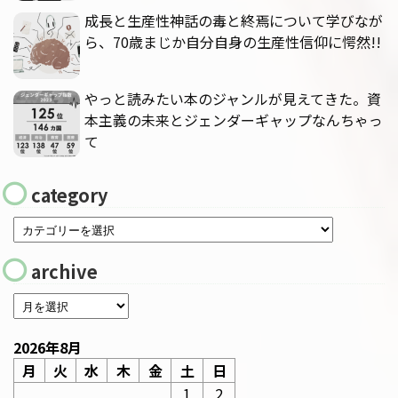
成長と生産性神話の毒と終焉について学びなが
ら、70歳まじか自分自身の生産性信仰に愕然!!
やっと読みたい本のジャンルが見えてきた。資
本主義の未来とジェンダーギャップなんちゃっ
て
category
archive
2026年8月
月
火
水
木
金
土
日
1
2