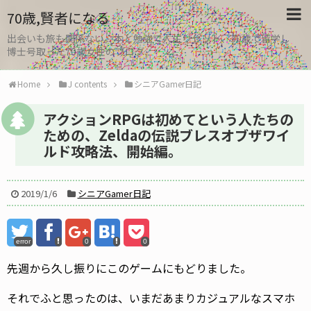
70歳,賢者になる
出会いも旅も関係ない。本と勉強で人生リセット、30歳で留学し
博士号取った70歳女性のブログ
Home
J contents
シニアGamer日記
アクションRPGは初めてという人たちの
ための、Zeldaの伝説ブレスオブザワイ
ルド攻略法、開始編。
2019/1/6
シニアGamer日記
error
0
0
先週から久し振りにこのゲームにもどりました。
それでふと思ったのは、いまだあまりカジュアルなスマホ