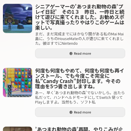
シニアゲーマーの’あつまれ動物の森’プ
レイ日記’ その1３ 昨日、一昨日と続
けて遊びに来てくれました。お勧めスポ
ットで写真撮ったりやはりこのゲームは
楽しい。
まだ、まだ完成までにはかなり間がある私のMai Mai
島に、うちのHouseMateの人が遊びに来てくれまし
た。彼はすでにNintendo
Read more
何度も何度もやめて、何度も何度も再イ
ンストール、でも今度こそ完全に
私”Candy Crash”封印します。今その
理由を5つ書き出しますね。
あー、早く’あつまれ動物の森’でないかしら。出たら
私だって、ハンドヘルドモードにしてSwitch 使って
Playしますよ。当然もう、ソフト私
Read more
’あつまれ動物の森’再開、やりこみが止