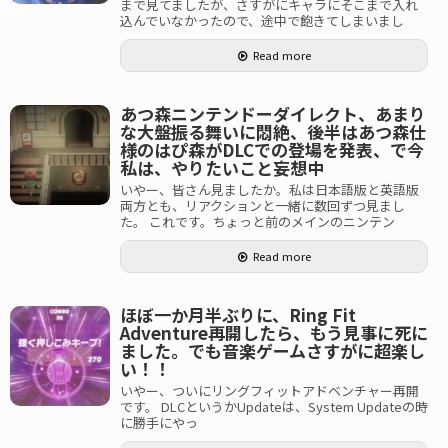
まで見てましたが、さすがにキャラにそこまで入れ
込んでいなかったので、途中で飽きてしまいまし
Read more
あつ森ニンテンドーダイレクト、あまり
な大盤振る舞いに悶絶、後半はあつ森仕
様のはぴ森がDLCでの登場を発表、で今
私は、やりたいこと妄想中
いやー、皆さん見ましたか。私は日本語版と英語版
両方とも、リアクションと一緒に数回ずつ見まし
た。 これです。ちょっと前のメインのニンテン
Read more
ほぼ一か月半ぶりに、Ring Fit
Adventure再開したら、もう見事に死に
ました。でも音楽ゲームさすがに超楽し
い！！
いやー、ついにリングフィットアドベンチャー再開
です。 DLCというかUpdateは、System Updateの時
に勝手にやっ