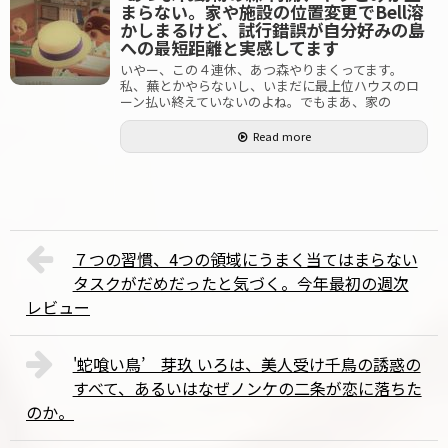
まらない。家や施設の位置変更でBell溶
かしまるけど、試行錯誤が自分好みの島
への最短距離と実感してます
いやー、この４連休、あつ森やりまくってます。
私、蕪とかやらないし、いまだに最上位ハウスのロ
ーン払い終えていないのよね。でもまあ、家の
Read more
７つの習慣、4つの領域にうまく当てはまらない
タスクがだめだったと気づく。今年最初の週次
レビュー
'蛇喰い鳥’ 芽玖 いろは、美人受け千鳥の誘惑の
すべて、あるいはなぜノンケの二条が恋に落ちた
のか。