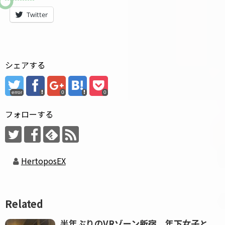
Twitter
シェアする
error
0
0
フォローする
HertoposEX
Related
半年ぶりのVRゾーン新宿、年下女子と