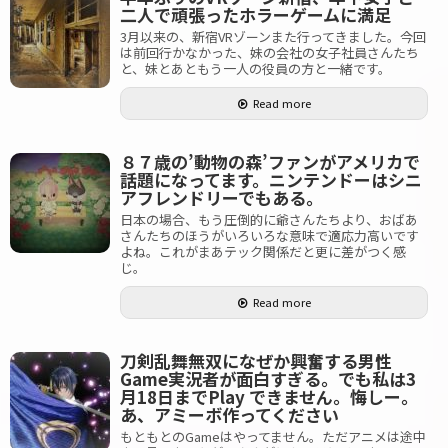
二人で頑張ったホラーゲームに満足
3月以来の、新宿VRゾーンまた行ってきました。今回
は前回行かなかった、妹の会社の女子社員さんたち
と、妹とあともう一人の役員の方と一緒です。
Read more
８７歳の’動物の森’ファンがアメリカで
話題になってます。ニンテンドーはシニ
アフレンドリーでもある。
日本の場合、もう圧倒的に爺さんたちより、おばあ
さんたちのほうがいろいろな意味で適応力高いです
よね。これがまあテック関係だと更に差がつく感
じ。
Read more
刀剣乱舞無双になぜか興奮する男性
Game実況者が面白すぎる。でも私は3
月18日までPlay できません。悔しー。
あ、アミーボ作ってください
もともとのGameはやってません。ただアニメは途中