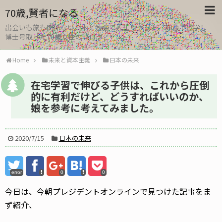
70歳,賢者になる
出会いも旅も関係ない。本と勉強で人生リセット、30歳で留学し
博士号取った70歳女性のブログ
Home
未来と資本主義
日本の未来
在宅学習で伸びる子供は、これから圧倒
的に有利だけど、どうすればいいのか、
娘を参考に考えてみました。
2020/7/15
日本の未来
error
0
0
今日は、今朝プレジデントオンラインで見つけた記事をま
ず紹介、