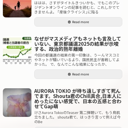
ははは、さすがタイトルきついかも、でもこのプレ
ジデントオンラインの記事を読むと、これしかでて
きませんよ。 ｢産後クライシス｣に陥る
Read more
なぜがマスメディアもネットも言及して
いない、東京都議選2025の結果が示唆
する、政治的熟年離婚
今回の都議選の結果の第一印象は、うーんマスコミ
やネットが騒いでいるより、国民民主が善戦してよ
かった。 で、なんでこんな結果になったか、
Read more
AURORA TOKIO が待ち遠しすぎて死ん
でます。Shouta君のChill具合,日本人に
めったにない感覚で、日本の五感と合わ
せてGap萌
けさAurora TokioのTeaser 第二弾聴いて、もう鳥肌
立ちました。 shouta君て、はっきり言って例えば今
のBe