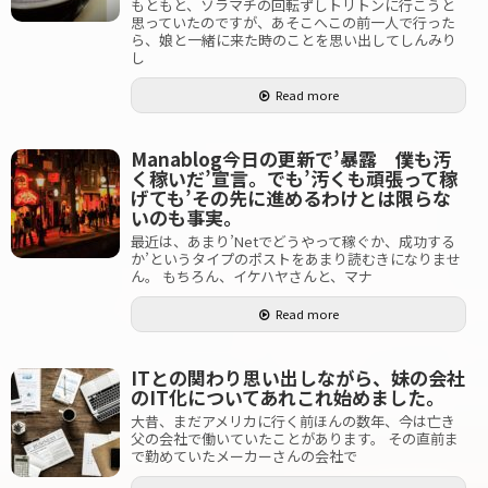
もともと、ソラマチの回転ずしトリトンに行こうと
思っていたのですが、あそこへこの前一人で行った
ら、娘と一緒に来た時のことを思い出してしんみり
し
Read more
Manablog今日の更新で’暴露 僕も汚
く稼いだ’宣言。でも’汚くも頑張って稼
げても’その先に進めるわけとは限らな
いのも事実。
最近は、あまり’Netでどうやって稼ぐか、成功する
か’というタイプのポストをあまり読むきになりませ
ん。 もちろん、イケハヤさんと、マナ
Read more
ITとの関わり思い出しながら、妹の会社
のIT化についてあれこれ始めました。
大昔、まだアメリカに行く前ほんの数年、今は亡き
父の会社で働いていたことがあります。 その直前ま
で勤めていたメーカーさんの会社で