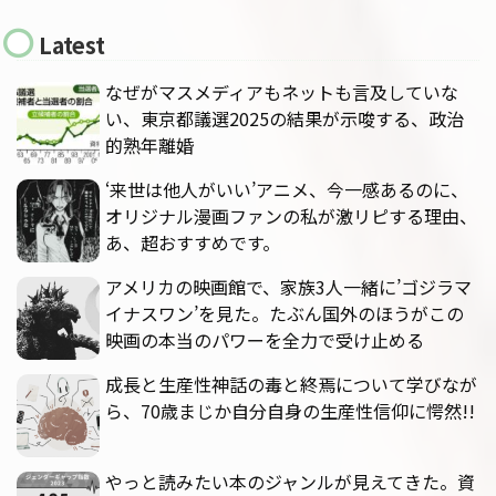
Latest
なぜがマスメディアもネットも言及していな
い、東京都議選2025の結果が示唆する、政治
的熟年離婚
‘来世は他人がいい’アニメ、今一感あるのに、
オリジナル漫画ファンの私が激リピする理由、
あ、超おすすめです。
アメリカの映画館で、家族3人一緒に’ゴジラマ
イナスワン’を見た。たぶん国外のほうがこの
映画の本当のパワーを全力で受け止める
成長と生産性神話の毒と終焉について学びなが
ら、70歳まじか自分自身の生産性信仰に愕然!!
やっと読みたい本のジャンルが見えてきた。資