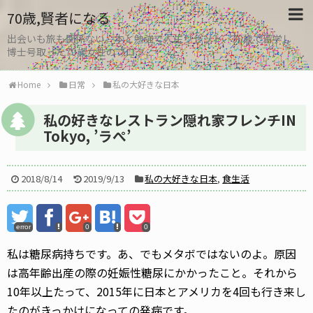
70歳,賢者になる
出会いも旅も関係ない。本と勉強で人生リセット、30歳で留学し
博士号取った70歳女性のブログ
Home
日常
私の大好きな日本
私の好きなレストラン隠れ家フレンチIN
Tokyo, ’ラぺ’
2018/8/14
2019/9/13
私の大好きな日本
,
食生活
error
0
0
私は糖尿病持ちです。あ、でもメタボではないのよ。原因
は高年齢出産の際の妊娠性糖尿にかかったこと。それから
10年以上たって、2015年に日本とアメリカを4回も行き来し
たのがきっかけになっての発病です。