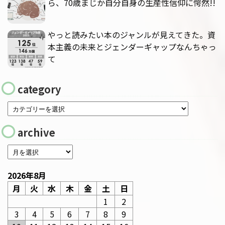
ら、70歳まじか自分自身の生産性信仰に愕然!!
やっと読みたい本のジャンルが見えてきた。資
本主義の未来とジェンダーギャップなんちゃっ
て
category
archive
2026年8月
月
火
水
木
金
土
日
1
2
3
4
5
6
7
8
9