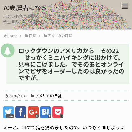
70歳,賢者になる
出会いも旅も関係ない。本と勉強で人生リセット、30歳で留学し
博士号取った70歳女性のブログ
Home
日常
アメリカの日常
ロックダウンのアメリカから その22
せっかくミニハイキングに出かけて、
見事にこけました。でそのあとオンライ
ンでピザをオーダーしたのは良かったの
ですが、
2020/5/18
アメリカの日常
error
0
0
えーと、コケて指を痛めましたので、いつもと同じように