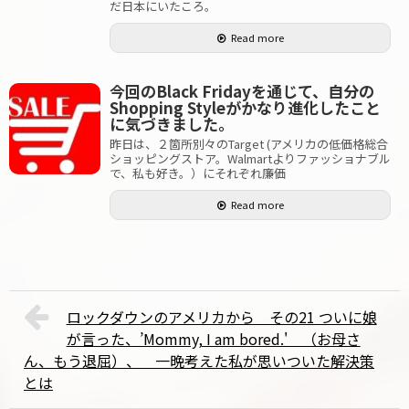
だ日本にいたころ。
Read more
今回のBlack Fridayを通じて、自分の
Shopping Styleがかなり進化したこと
に気づきました。
昨日は、２箇所別々のTarget (アメリカの低価格総合
ショッピングストア。Walmartよりファッショナブル
で、私も好き。）にそれぞれ廉価
Read more
ロックダウンのアメリカから その21 ついに娘
が言った、’Mommy, I am bored.' （お母さ
ん、もう退屈）、 一晩考えた私が思いついた解決策
とは