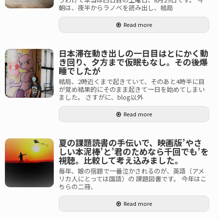
朝は、夜半からラノベを読み出し、結局
Read more
日本滞在動き出しの一日目はとにかく動
き回り、夕方まで仮眠もなし。その後爆
睡でしたが
結局、2時近くまで起きていて、そのあと4時半に目
が覚め結果的にそのまま起きて一日を始めてしまい
ました。 さすがに、blog以外
Read more
夏の課題読書の手伝いで、映画版’やさ
しい本泥棒’と’君のためなら千回でも’を
視聴。比較して考え込みました。
毎年、娘の宿題で一番泣かされるのが、英語（アメ
リカ人にとっては国語）の 課題図書です。 今年はこ
ちらの二冊、
Read more