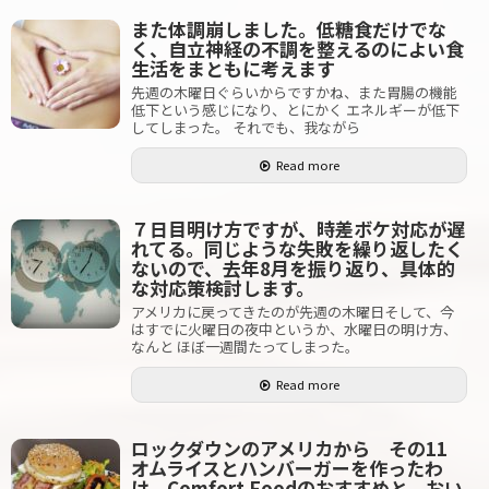
また体調崩しました。低糖食だけでな
く、自立神経の不調を整えるのによい食
生活をまともに考えます
先週の木曜日ぐらいからですかね、また胃腸の機能
低下という感じになり、とにかく エネルギーが低下
してしまった。 それでも、我ながら
Read more
７日目明け方ですが、時差ボケ対応が遅
れてる。同じような失敗を繰り返したく
ないので、去年8月を振り返り、具体的
な対応策検討します。
アメリカに戻ってきたのが先週の木曜日そして、今
はすでに火曜日の夜中というか、水曜日の明け方、
なんと ほぼ一週間たってしまった。
Read more
ロックダウンのアメリカから その11
オムライスとハンバーガーを作ったわ
け、Comfort Foodのおすすめと、おい