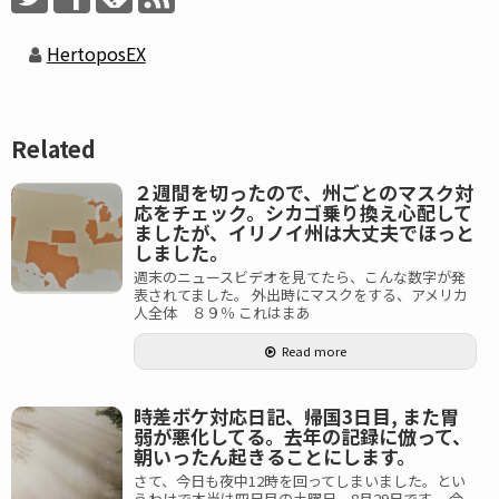
HertoposEX
Related
２週間を切ったので、州ごとのマスク対
応をチェック。シカゴ乗り換え心配して
ましたが、イリノイ州は大丈夫でほっと
しました。
週末のニュースビデオを見てたら、こんな数字が発
表されてました。 外出時にマスクをする、アメリカ
人全体 ８９％ これはまあ
Read more
時差ボケ対応日記、帰国3日目, また胃
弱が悪化してる。去年の記録に倣って、
朝いったん起きることにします。
さて、今日も夜中12時を回ってしまいました。とい
うわけで本当は四日目の土曜日、8月29日です。 今