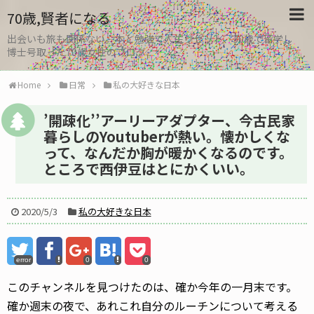
70歳,賢者になる
出会いも旅も関係ない。本と勉強で人生リセット、30歳で留学し
博士号取った70歳女性のブログ
Home
日常
私の大好きな日本
’開疎化’’アーリーアダプター、今古民家
暮らしのYoutuberが熱い。懐かしくな
って、なんだか胸が暖かくなるのです。
ところで西伊豆はとにかくいい。
2020/5/3
私の大好きな日本
error
0
0
このチャンネルを見つけたのは、確か今年の一月末です。
確か週末の夜で、あれこれ自分のルーチンについて考える