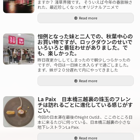
ますか？ 淺草界隈です。 そういえば今年の春放映さ
れた、最近珍しくなったオリジナルアニメで
Read more
恒例となった妹と二人での、秋葉中心の
お買い物ですが、ロックダウンのせいで
いろいろと番狂わせがありました。で
も、楽しかった。
昨日夜更かししてしまったので朝少しつらかったの
ですが、今日は一日妹と水入らずで過ごしました。
まず、妹が２０分遅れて内にやってきました
Read more
La Paix 日本橋三越裏の珠玉のフレン
チは訪れるごとに進化している感じがす
ごい。
今回の日本滞在最後のNight Outは、ここのところ日
本に来るたびに伺っている、日本橋三越裏の小さな
地下レストランLa Paix.
Read more