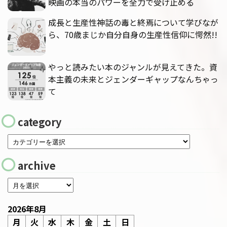
映画の本当のパワーを全力で受け止める
成長と生産性神話の毒と終焉について学びなが
ら、70歳まじか自分自身の生産性信仰に愕然!!
やっと読みたい本のジャンルが見えてきた。資
本主義の未来とジェンダーギャップなんちゃっ
て
category
archive
2026年8月
月
火
水
木
金
土
日