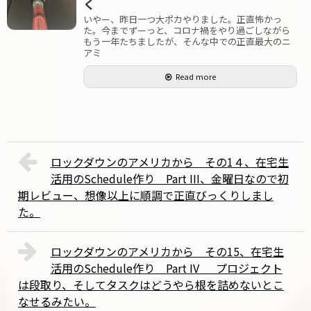
く
いやー、昨日一つ大ポカやりました。正直怖かっ
た。今までずーっと、コロナ禍をやり過ごしながら
もう一年たちましたが、そんな中での正直最大のニ
アミ
Read more
ロックダウンのアメリカから その1４、在宅生
活用のSchedule作り Part III、金曜日なので初
期レビュー、想像以上に順調で正直びっくりしまし
た。
ロックダウンのアメリカから その15、在宅生
活用のSchedule作り Part IV プロジェクト
は段取り、そしてタスクはどうやら根を詰めないとこ
なせるみたい。