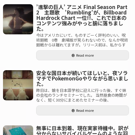
’進撃の巨人’ アニメ Final Season Part
2 主題歌 ’Rumbling’が、Billboard
Hardrock Chart 一位!!、これで日本の
コンテンツ強みがやっと腑に落ちまし
た。
今はアメリカにいて、ものすごーく評判のいい、呪
術廻戦 0巻 劇場版が見られないので、なんか呪術
廻戦からは離れてますが。リリース前は、私からす
Read more
安全な国日本が続いてほしいと、夜ソラ
マチでPokemonGoやりながら思いまし
た。
昨日は、娘を日本語学校に迎えに行った後、すぐ妹
の会社のランチセミナーでした。 当然昼食の時間が
なく、短く30分にまとめたセミナーの後、
Read more
無事に日本到着、現在実家待機中。訳が
分からないサバイバルゲームのような羽