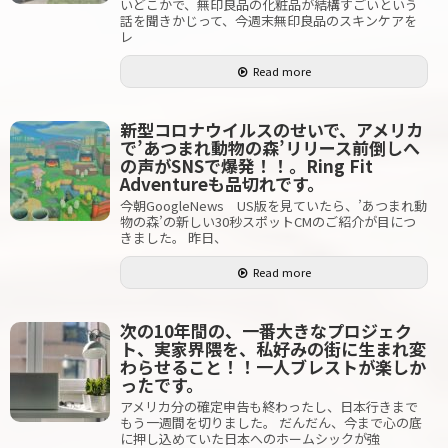
いどこかで、無印良品の化粧品が結構すごいという
話を聞きかじって、今週末無印良品のスキンケアを
レ
Read more
新型コロナウイルスのせいで、アメリカ
で’あつまれ動物の森’リリース前倒しへ
の声がSNSで爆発！！。Ring Fit
Adventureも品切れです。
今朝GoogleNews US版を見ていたら、’あつまれ動
物の森’の新しい30秒スポットCMのご紹介が目につ
きました。 昨日、
Read more
次の10年間の、一番大きなプロジェク
ト、実家界隈を、私好みの街に生まれ変
わらせること！！一人ブレストが楽しか
ったです。
アメリカ分の確定申告も終わったし、日本行きまで
もう一週間を切りました。 だんだん、今まで心の底
に押し込めていた日本へのホームシックが強