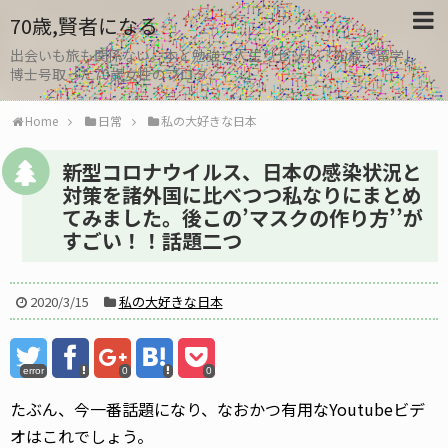
70歳,賢者になる
出会いも旅も関係ない。本と勉強で人生リセット、30歳で留学し
博士号取った70歳女性のブログ
Home
日常
私の大好きな日本
新型コロナウイルス、日本の感染状況と
対策を諸外国に比べつつ私なりにまとめ
てみました。後この’マスクの作り方’’が
すごい！！話題二つ
2020/3/15
私の大好きな日本
error
0
0
たぶん、今一番話題になり、なおかつ有用なYoutubeビデ
オはこれでしょう。