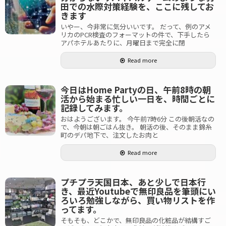
田での水際対策経験を、ここに残してお
きます
いやー、今非常に気分いいです。 だって、例のアメ
リカのPCR検査のフォーマットの件で、下手したら
アパホテルあたりに、月曜日まで完全に閉
Read more
今日はHome Partyの日、午前8時の朝
活から始まる忙しい一日を、時間ごとに
記録してみます。
おはようございます。 今午前7時6分 この後朝活なの
で、今朝は朝ごはん抜き。 朝活の後、そのまま錦糸
町のデパ地下で、注文したお肉と
Read more
プチプラ天国日本、あと少しで日本行
き、最近Youtubeで無印良品を筆頭にい
ろいろ勉強しながら、買い物リストを作
ってます。
そもそも、どこかで、無印良品の化粧品が結構すご