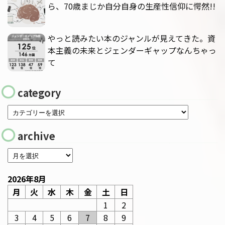
ら、70歳まじか自分自身の生産性信仰に愕然!!
やっと読みたい本のジャンルが見えてきた。資
本主義の未来とジェンダーギャップなんちゃっ
て
category
archive
2026年8月
月
火
水
木
金
土
日
1
2
3
4
5
6
7
8
9