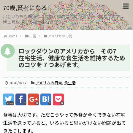
70歳,賢者になる
出会いも旅も関係ない。本と勉強で人生リセット、30歳で留学し
博士号取った70歳女性のブログ
Home
日常
アメリカの日常
ロックダウンのアメリカから その7
在宅生活、健康な食生活を維持するため
のコツを７つあげます。
2020/4/17
アメリカの日常
,
食生活
error
0
0
食事は大切です。ただこうやって外食が全くできない在宅
生活を送っていると、いろいろと思いがけない問題が出て
きたりします。