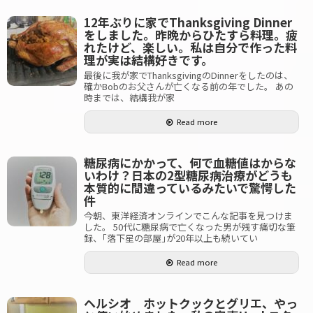
12年ぶりに家でThanksgiving Dinner
をしました。昨晩からひたすら料理。疲
れたけど、楽しい。私は自分で作った料
理が実は結構好きです。
最後に我が家でThanksgivingのDinnerをしたのは、
確かBobのお父さんが亡くなる前の年でした。 あの
時までは、結構我が家
Read more
糖尿病にかかって、何で血糖値はからな
いわけ？日本の2型糖尿病治療がどうも
本質的に間違っているみたいで驚愕した
件
今朝、東洋経済オンラインでこんな記事を見つけま
した。 50代に糖尿病で亡くなった男が残す痛切な筆
録、｢落下星の部屋｣が20年以上も続いてい
Read more
ヘルシオ ホットクックとグリエ、やっ