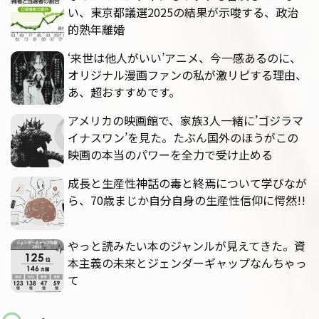
い、東京都議選2025の結果が示唆する、政治
的熟年離婚
‘来世は他人がいい’アニメ、今一感あるのに、
オリジナル漫画ファンの私が激リピする理由、
あ、超おすすめです。
アメリカの映画館で、家族3人一緒に’ゴジラマ
イナスワン’を見た。たぶん国外のほうがこの
映画の本当のパワーを全力で受け止める
成長と生産性神話の毒と終焉について学びなが
ら、70歳まじか自分自身の生産性信仰に愕然!!
やっと読みたい本のジャンルが見えてきた。資
本主義の未来とジェンダーギャップなんちゃっ
て