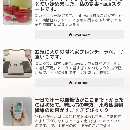
と使い始めました。私の家事Hackスタ
ートです。
新カテゴリー設定です。 LifeHack的なことが言われ
て、結構経ちますがこと家事に関する限り今まであ
まり真面目に考えている人
Read more
お気に入りの隠れ家フレンチ、ラぺ、写
真いりです。
ところで、日本に来て以来どうやら食べ過ぎ。そし
て運動不足。とにかく暑すぎていつもより外出が控
えめで、地下鉄多用です。 ともあれ、昨夜は
Read more
一日で朝一の血糖値がここまで下がった
のは初めて。糖尿病の味方、水溶性食物
繊維の効果がすごすぎてびっくり
少し前から、単に炭水化物を減らしても、血糖値が
あまり下がらなくなってきて実は気にかかっていた
のです。 で、土曜日の夜、ほかのことで落ち