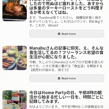
したので死ぬほど疲れました。あすから
は多量のターキーローストをどう料理す
るか考えなくてはね。
まず、Thumbnail見てください。 結構恰好良く焼き
あがっているでしょ。これが15パウンド、約6.8kgで
す。これが、Wholef
Read more
Manabuさんの記事に仰天、え、そんな
食生活してるの？フリーランス志望の食
生活が心配になりました。
今朝、久しぶりにManabuさんのブログ記事を読んだ
のです。 ニキビ改善に繋がる「食生活」を解説する
【肌荒れの悩みを、消そう】
Read more
今日はHome Partyの日、午前8時の朝
活から始まる忙しい一日を、時間ごとに
記録してみます。
おはようございます。 今午前7時6分 この後朝活なの