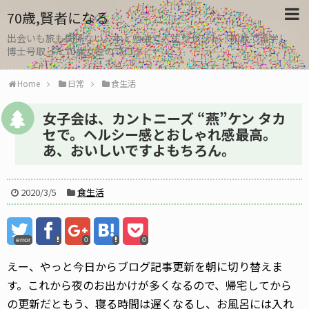
70歳,賢者になる
出会いも旅も関係ない。本と勉強で人生リセット、30歳で留学し
博士号取った70歳女性のブログ
Home
日常
食生活
女子会は、カントニーズ “燕”ケン タカ
セで。ヘルシー感とおしゃれ感最高。
あ、おいしいですよもちろん。
2020/3/5
食生活
error
0
0
えー、やっと今日からブログ記事更新を朝に切り替えま
す。これから夜のお出かけが多くなるので、帰宅してから
の更新だともう、寝る時間は遅くなるし、お風呂には入れ