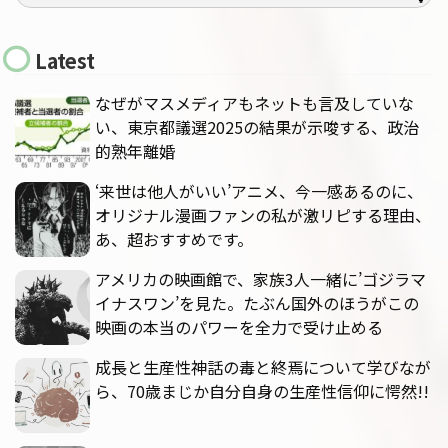
Latest
なぜがマスメディアもネットも言及していな
い、東京都議選2025の結果が示唆する、政治
的熟年離婚
‘来世は他人がいい’アニメ、今一感あるのに、
オリジナル漫画ファンの私が激リピする理由、
あ、超おすすめです。
アメリカの映画館で、家族3人一緒に’ゴジラマ
イナスワン’を見た。たぶん国外のほうがこの
映画の本当のパワーを全力で受け止める
成長と生産性神話の毒と終焉について学びなが
ら、70歳まじか自分自身の生産性信仰に愕然!!