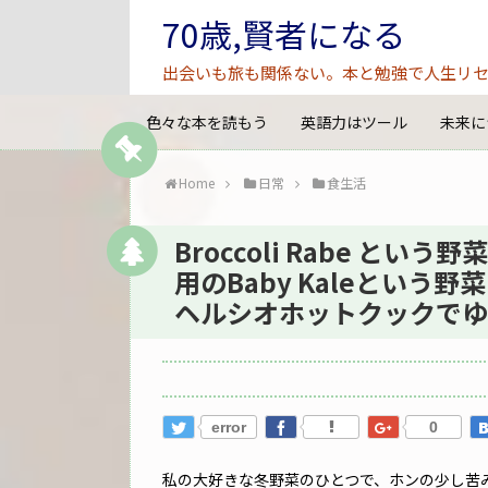
70歳,賢者になる
出会いも旅も関係ない。本と勉強で人生リセ
色々な本を読もう
英語力はツール
未来に
Home
日常
食生活
Broccoli Rabe と
用のBaby Kaleとい
ヘルシオホットクックでゆ
error
0
私の大好きな冬野菜のひとつで、ホンの少し苦