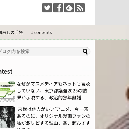
暮らしの手帳
J contents
atest
なぜがマスメディアもネットも言及
していない、東京都議選2025の結
果が示唆する、政治的熟年離婚
‘来世は他人がいい’アニメ、今一感
あるのに、オリジナル漫画ファンの
私が激リピする理由、あ、超おすす