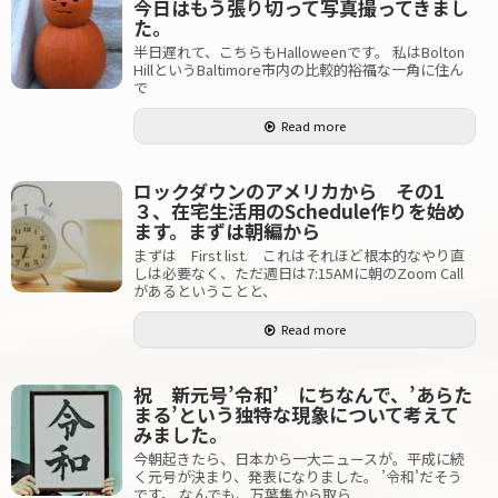
今日はもう張り切って写真撮ってきまし
た。
半日遅れて、こちらもHalloweenです。 私はBolton
HillというBaltimore市内の比較的裕福な一角に住ん
で
Read more
ロックダウンのアメリカから その1
３、在宅生活用のSchedule作りを始め
ます。まずは朝編から
まずは First list. これはそれほど根本的なやり直
しは必要なく、ただ週日は7:15AMに朝のZoom Call
があるということと、
Read more
祝 新元号’令和’ にちなんで、’あらた
まる’という独特な現象について考えて
みました。
今朝起きたら、日本から一大ニュースが。平成に続
く元号が決まり、発表になりました。 ’令和’だそう
です。 なんでも、万葉集から取ら