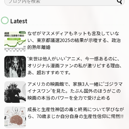
Latest
なぜがマスメディアもネットも言及していな
い、東京都議選2025の結果が示唆する、政治
的熟年離婚
‘来世は他人がいい’アニメ、今一感あるのに、
オリジナル漫画ファンの私が激リピする理由、
あ、超おすすめです。
アメリカの映画館で、家族3人一緒に’ゴジラマ
イナスワン’を見た。たぶん国外のほうがこの
映画の本当のパワーを全力で受け止める
成長と生産性神話の毒と終焉について学びなが
ら、70歳まじか自分自身の生産性信仰に愕然!!