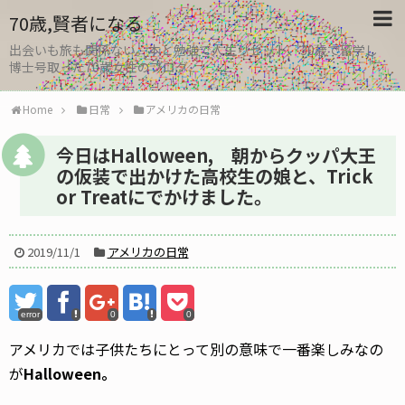
70歳,賢者になる
出会いも旅も関係ない。本と勉強で人生リセット、30歳で留学し
博士号取った70歳女性のブログ
Home
日常
アメリカの日常
今日はHalloween, 朝からクッパ大王
の仮装で出かけた高校生の娘と、Trick
or Treatにでかけました。
2019/11/1
アメリカの日常
error
0
0
アメリカでは子供たちにとって別の意味で一番楽しみなの
が
Halloween。