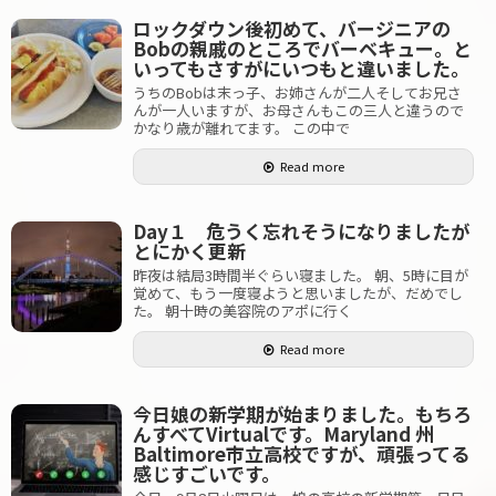
ロックダウン後初めて、バージニアの
Bobの親戚のところでバーベキュー。と
いってもさすがにいつもと違いました。
うちのBobは末っ子、お姉さんが二人そしてお兄さ
んが一人いますが、お母さんもこの三人と違うので
かなり歳が離れてます。 この中で
Read more
Day１ 危うく忘れそうになりましたが
とにかく更新
昨夜は結局3時間半ぐらい寝ました。 朝、5時に目が
覚めて、もう一度寝ようと思いましたが、だめでし
た。 朝十時の美容院のアポに行く
Read more
今日娘の新学期が始まりました。もちろ
んすべてVirtualです。Maryland 州
Baltimore市立高校ですが、頑張ってる
感じすごいです。