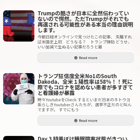
Trumpの酷さが日本に全然伝わってい
ないので愕然。ただTrumpがそれでも
再選される可能性がある本当の理由説明
します。
今朝日経オンラインで見つけたこの記事、 失職すれ
ば米国史上初 どうなる？ トランプ弾劾 どうせ、
いい加減で生ぬるい記事だろうと最
Read more
トランプ狂信度全米No1のSouth
Dakoda、全米１陽性率は58%！！死に
際でもコロナを認めない患者が多すぎて
と看護婦が暴露
時々YoutubeをCheck するといまだ日本のネトウヨ
系らしきYoutuberさんたちが、選挙不正だのと叫ん
でますが。 すでにもう
Read more
Day 3 時差ぼけ睡眠障害状態がきつい