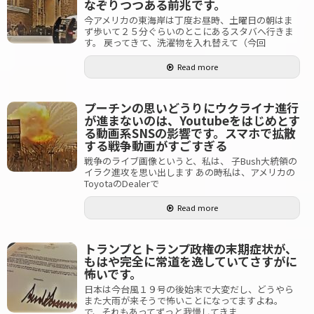
なぞりつつある前兆です。
今アメリカの東海岸は丁度お昼時、土曜日の朝はま
ず歩いて２５分ぐらいのとこにあるスタバへ行きま
す。 戻ってきて、洗濯物を入れ替えて（今回
Read more
プーチンの思いどうりにウクライナ進行
が進まないのは、Youtubeをはじめとす
る動画系SNSの影響です。スマホで拡散
する戦争動画がすごすぎる
戦争のライブ画像というと、私は、 子Bush大統領の
イラク進攻を思い出します あの時私は、アメリカの
ToyotaのDealerで
Read more
トランプとトランプ政権の末期症状が、
もはや完全に常道を逸していてさすがに
怖いです。
日本は今台風１９号の後始末で大変だし、どうやら
また大雨が来そうで怖いことになってますよね。
で、それもあってずっと我慢してきま