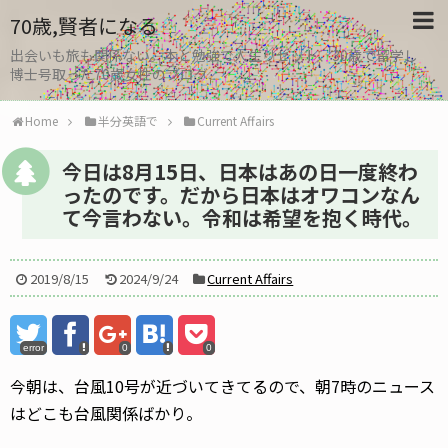
70歳,賢者になる
出会いも旅も関係ない。本と勉強で人生リセット、30歳で留学し
博士号取った70歳女性のブログ
Home
半分英語で
Current Affairs
今日は8月15日、日本はあの日一度終わ
ったのです。だから日本はオワコンなん
て今言わない。令和は希望を抱く時代。
2019/8/15
2024/9/24
Current Affairs
error
0
0
今朝は、台風10号が近づいてきてるので、朝7時のニュース
はどこも台風関係ばかり。