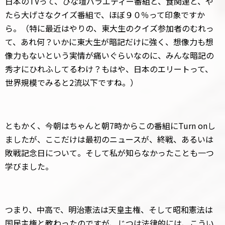
日本のTVって、ひな壇バラエティー番組と、食関連と、や
たら大げさなクイズ番組で、ほぼ９０％って印象ですか
ら。（特に最近はやりの、東大生のクイズ参加者のむれっ
て、あれ何？いかに東大生が暗記だけに強く、想像力も想
像力もないという実情が痛いぐらいなのに、みんな暗記の
秀才にひれふしてるわけ？もはや、日本のエリートって、
世界規模でみると2流以下ですね。）
ともかく、今朝はちゃんと朝7時からこの番組にTurn onし
ましたが、ここだけは最初のニュースが、終戦、あるいは
敗戦記念日について。そして私が知らなかったことも一つ
学びました。
つまり、中高で、明治憲法は天皇主権、そして昭和憲法は
国民主権と教わったのですが、じつは法律的には、こうい