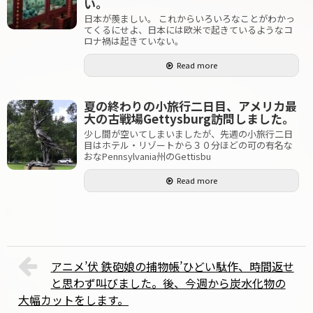
い。
日本が羨ましい。 これからいろいろなことがわかっ
てくるにせよ、日本には欧米で起きているようなコ
ロナ禍は起きていない。
Read more
夏の終わりの小旅行二日目、アメリカ最
大の古戦場Gettysburg訪問しました。
少し間が空いてしまいましたが、先週の小旅行二日
目はホテル・リゾートから３０分ほどの可の有名な
おなPennsylvania州のGettisbu
Read more
アニメ’伏 鉄砲娘の捕物帳’ひどい駄作、時間返せ
と思わず叫びました。後、今週から炭水化物の
大幅カットをします。