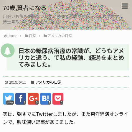
70歳,賢者になる
出会いも旅も関係ない。本と勉強で人生リセット、30歳で留学し
博士号取った70歳女性のブログ
Home
日常
アメリカの日常
日本の糖尿病治療の常識が、どうもアメ
リカと違う、で私の経験、経過をまとめ
てみました。
2019/6/11
アメリカの日常
error
0
0
実は、朝すでにTwitterしましたが、また東洋経済オンライ
ンで、興味深い記事がありました。