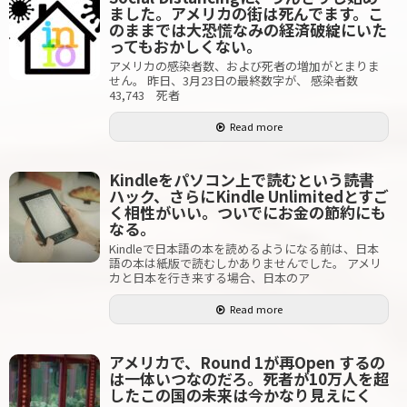
ました。アメリカの街は死んでます。こ
のままでは大恐慌なみの経済破綻にいた
ってもおかしくない。
アメリカの感染者数、および死者の増加がとまりま
せん。 昨日、3月23日の最終数字が、 感染者数
43,743 死者
Read more
Kindleをパソコン上で読むという読書
ハック、さらにKindle Unlimitedとすご
く相性がいい。ついでにお金の節約にも
なる。
Kindleで日本語の本を読めるようになる前は、日本
語の本は紙版で読むしかありませんでした。 アメリ
カと日本を行き来する場合、日本のア
Read more
アメリカで、Round 1が再Open するの
は一体いつなのだろ。死者が10万人を超
したこの国の未来は今かなり見えにく