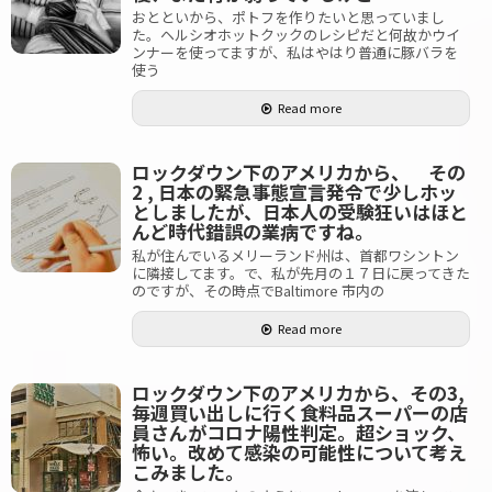
おとといから、ポトフを作りたいと思っていまし
た。ヘルシオホットクックのレシピだと何故かウイ
ンナーを使ってますが、私はやはり普通に豚バラを
使う
Read more
ロックダウン下のアメリカから、 その
2 , 日本の緊急事態宣言発令で少しホッ
としましたが、日本人の受験狂いはほと
んど時代錯誤の業病ですね。
私が住んでいるメリーランド州は、首都ワシントン
に隣接してます。で、私が先月の１７日に戻ってきた
のですが、その時点でBaltimore 市内の
Read more
ロックダウン下のアメリカから、その3,
毎週買い出しに行く食料品スーパーの店
員さんがコロナ陽性判定。超ショック、
怖い。改めて感染の可能性について考え
こみました。