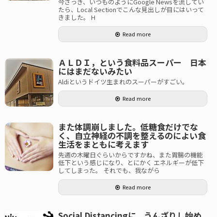
今さっき、いつものようにGoogle Newsを流してい
たら、Local Sectionでこんな見出しが目にはいって
きました。 H
Read more
ＡＬＤＩ，という食料品スーパー 日本
にはまだないみたい
Aldiというドイツ生まれのスーパーがすごい。
Read more
また体調崩しました。低糖食だけでな
く、自立神経の不調を整えるのによい食
生活をまともに考えます
先週の木曜日ぐらいからですかね、また胃腸の機能
低下という感じになり、とにかく エネルギーが低下
してしまった。 それでも、我ながら
Read more
Social Distancingに、うんざりし始め