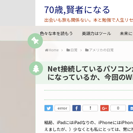
70歳,賢者になる
出会いも旅も関係ない。本と勉強で人生リセ
色々な本を読もう
英語力はツール
未来に
Home
日常
アメリカの日常
Net接続しているパソコ
になっているか、今回のWi
error
0
結局、iPadにはiPadなりの、iPhoneにはiP
えましたが、）少なくとも私にとっては、常に