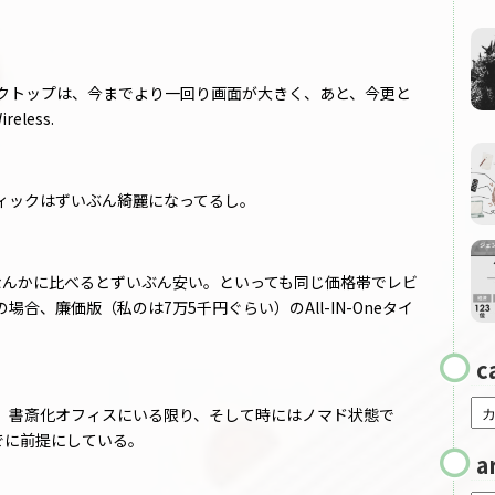
。
クトップは、今までより一回り画面が大きく、あと、今更と
less.
ィックはずいぶん綺麗になってるし。
ple なんかに比べるとずいぶん安い。といっても同じ価格帯でレビ
合、廉価版（私のは7万5千円ぐらい）のAll-IN-Oneタイ
c
、書斎化オフィスにいる限り、そして時にはノマド状態で
でに前提にしている。
a