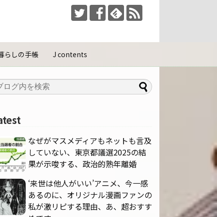
暮らしの手帳
J contents
atest
なぜがマスメディアもネットも言及
していない、東京都議選2025の結
果が示唆する、政治的熟年離婚
‘来世は他人がいい’アニメ、今一感
あるのに、オリジナル漫画ファンの
私が激リピする理由、あ、超おすす