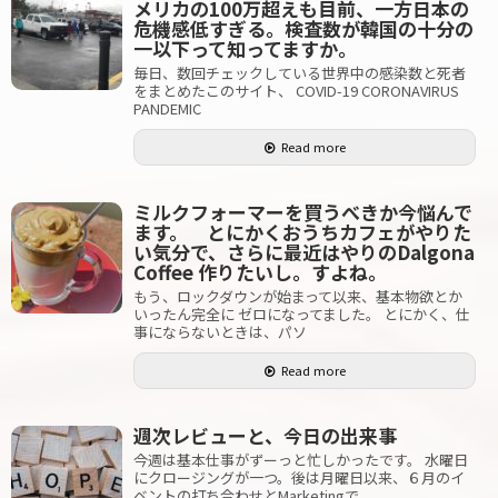
メリカの100万超えも目前、一方日本の
危機感低すぎる。検査数が韓国の十分の
一以下って知ってますか。
毎日、数回チェックしている世界中の感染数と死者
をまとめたこのサイト、 COVID-19 CORONAVIRUS
PANDEMIC
Read more
ミルクフォーマーを買うべきか今悩んで
ます。 とにかくおうちカフェがやりた
い気分で、さらに最近はやりのDalgona
Coffee 作りたいし。すよね。
もう、ロックダウンが始まって以来、基本物欲とか
いったん完全に ゼロになってました。 とにかく、仕
事にならないときは、パソ
Read more
週次レビューと、今日の出来事
今週は基本仕事がずーっと忙しかったです。 水曜日
にクロージングが一つ。後は月曜日以来、６月のイ
ベントの打ち合わせとMarketingで