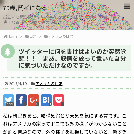
70歳,賢者になる
出会いも旅も関係ない。本と勉強で人生リセット、30歳で留学し
博士号取った70歳女性のブログ
Home
日常
アメリカの日常
ツイッターに何を書けばよいのか突然覚
醒！！ まあ、叙情を放って置いた自分
に気づいただけなのですが。
2019/4/10
アメリカの日常
error
0
0
私は朝起きると、結構気温とか天気を気にする質です。こ
れはアメリカの家ってボロでも外の様子がわからないこと
が割と普通なので、外の様子を把握していないと、暑すぎ