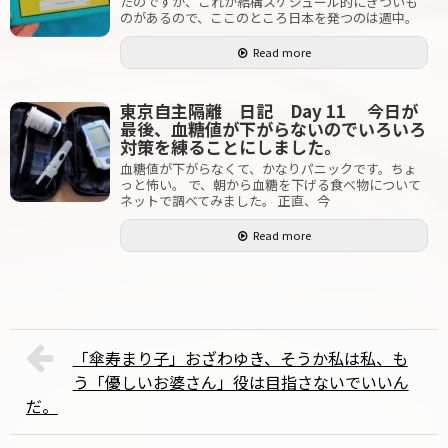
たのですが、これが結構スケジュール的にきついも
のがあるので、ここのところ日本を発つのは週中。
Read more
東京自主隔離 日記 Day 11 今日が
最後、血糖値が下がらないのでいろいろ
対策を練ることにしました。
血糖値が下がらなくて、かなりパニックです。ちょ
っと怖い。 で、朝から血糖を下げる食べ物について
ネットで調べてみました。 正直、今
Read more
「傘寿まり子」おざわゆき、そうか私は私、も
う「優しいお婆さん」役は目指さないでいいん
だ。