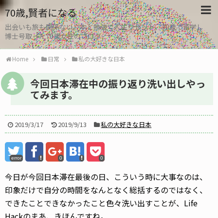
70歳,賢者になる
出会いも旅も関係ない。本と勉強で人生リセット、30歳で留学し
博士号取った70歳女性のブログ
Home
日常
私の大好きな日本
今回日本滞在中の振り返り洗い出しやっ
てみます。
2019/3/17
2019/9/13
私の大好きな日本
error
0
0
今日が今回日本滞在最後の日、こういう時に大事なのは、
印象だけで自分の時間をなんとなく総括するのではなく、
できたことできなかったこと色々洗い出すことが、Life
Hackのまあ、きほんですね。