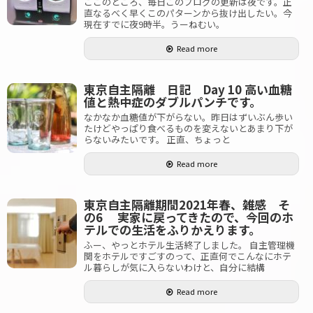
ここのところ、毎日このブログの更新は夜です。正
直なるべく早くこのパターンから抜け出したい。今
現在すでに夜9時半。うーねむい。
Read more
東京自主隔離 日記 Day 10 高い血糖
値と熱中症のダブルパンチです。
なかなか血糖値が下がらない。昨日はずいぶん歩い
たけどやっぱり食べるものを変えないとあまり下が
らないみたいです。 正直、ちょっと
Read more
東京自主隔離期間2021年春、雑感 そ
の6 実家に戻ってきたので、今回のホ
テルでの生活をふりかえります。
ふー、やっとホテル生活終了しました。 自主管理機
関をホテルですごすのって、正直何でこんなにホテ
ル暮らしが気に入らないわけと、自分に結構
Read more