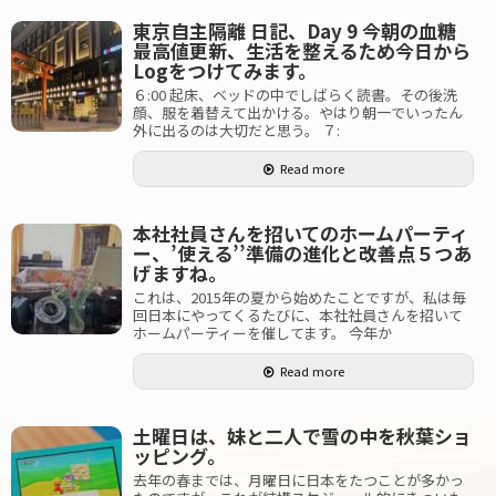
東京自主隔離 日記、Day 9 今朝の血糖
最高値更新、生活を整えるため今日から
Logをつけてみます。
６:00 起床、ベッドの中でしばらく読書。その後洗
顔、服を着替えて出かける。やはり朝一でいったん
外に出るのは大切だと思う。 ７:
Read more
本社社員さんを招いてのホームパーティ
ー、’使える’’準備の進化と改善点５つあ
げますね。
これは、2015年の夏から始めたことですが、私は毎
回日本にやってくるたびに、本社社員さんを招いて
ホームパーティーを催してます。 今年か
Read more
土曜日は、妹と二人で雪の中を秋葉ショ
ッピング。
去年の春までは、月曜日に日本をたつことが多かっ