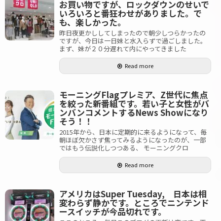
お買い物ですが、ロックダウンのせいで
いろいろと番狂わせがありました。で
も、楽しかった。
昨日夜更かししてしまったので朝少しつらかったの
ですが、今日は一日妹と水入らずで過ごしました。
まず、妹が２０分遅れて内にやってきました
Read more
モーニングFlagプレミア、Z世代に焦点
を絞った新番組です。若い子と女性がバ
ンバンコメントするNews Showになり
そう！！
2015年から、日本に定期的に来るようになって、毎
朝ほぼ欠かさず焦ってみるようになったのが、一部
ではもう伝説化しつつある、 モーニングクロ
Read more
アメリカはSuper Tuesday, 日本は相
変わらず静かです。ところでニンテンド
ースイッチが今品切れです。