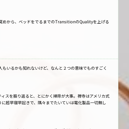
、ベッドをでるまでのTransitionのQualityを上げる
人もいるかも知れないけど、なんと２つの意味でものすごく
プラクティスを振り返ると、とにかく掃除が大事。禅寺はアメリカ式
かわりに超早寝早起きで、隅々までたいていは電化製品一切無し