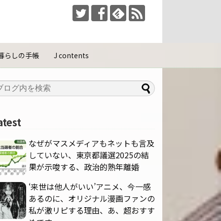
暮らしの手帳
J contents
atest
なぜがマスメディアもネットも言及
していない、東京都議選2025の結
果が示唆する、政治的熟年離婚
‘来世は他人がいい’アニメ、今一感
あるのに、オリジナル漫画ファンの
私が激リピする理由、あ、超おすす