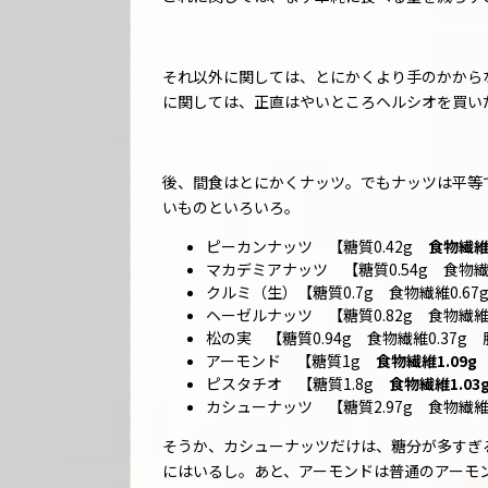
それ以外に関しては、とにかくより手のかから
に関しては、正直はやいところヘルシオを買い
後、間食はとにかくナッツ。でもナッツは平等
いものといろいろ。
ピーカンナッツ 【糖質0.42g
食物繊維0
マカデミアナッツ 【糖質0.54g 食物繊維0.
クルミ（生）【糖質0.7g 食物繊維0.67g 
ヘーゼルナッツ 【糖質0.82g 食物繊維0.9
松の実 【糖質0.94g 食物繊維0.37g 脂質
アーモンド 【糖質1g
食物繊維1.09g
ピスタチオ 【糖質1.8g
食物繊維1.03
カシューナッツ 【糖質2.97g 食物繊維0.3
そうか、カシューナッツだけは、糖分が多すぎ
にはいるし。あと、アーモンドは普通のアーモ