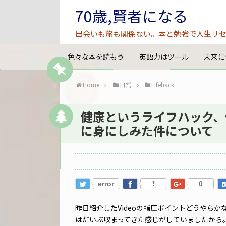
70歳,賢者になる
出会いも旅も関係ない。本と勉強で人生リセ
色々な本を読もう
英語力はツール
未来に
Home
日常
Lifehack
健康というライフハック、
に身にしみた件について
error
0
昨日紹介したVideoの指圧ポイントどうやら
はだいぶ収まってきた感じがしていましたから