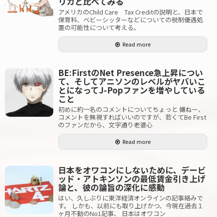
リカと比べてみる
アメリカのChild Care Tax Creditの説明と、日本で
保育料、ベビーシッターなどについての税制優遇処
置の可能性について考える。
Read more
BE:FirstのNet Presence急上昇につい
て、そしてアニソンのレベルがヤバいこ
とになってJ-Popファンを増やしている
こと
初めに約一名のコメントについてちょっと 嫌ねー、
コメントを無視すればいいのですが、若くてBe First
のファンだから、文字通り老婆心
Read more
日本をオワコンにしないために、デービ
ッド・アトキンソンの最低賃金引き上げ
論と、彼の論旨の深化に感動
はい、久しぶりに東洋経済オンラインの記事絡みで
す。 しかも、以前にも取り上げかつ、今現在過去１
ヶ月不動のNo1記事、 日本はオワコン