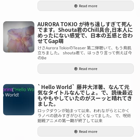
Read more
AURORA TOKIO が待ち遠しすぎて死ん
でます。Shouta君のChill具合,日本人に
めったにない感覚で、日本の五感と合わ
せてGap萌
けさAurora TokioのTeaser 第二弾聴いて、もう鳥肌
立ちました。 shouta君て、はっきり言って例えば今
のBe
Read more
`Hello World` 藤井大洋著、なんて元
気なタイトルなんでしょ。で、読後最近
もやもやしていたのがスーッと晴れてき
ました。
ロックダウンが始まって以来、われながらとにかく
ラノベの読みすぎがひどくなってました。 で、呪術
廻戦アニメの第一期が終了して以来
Read more