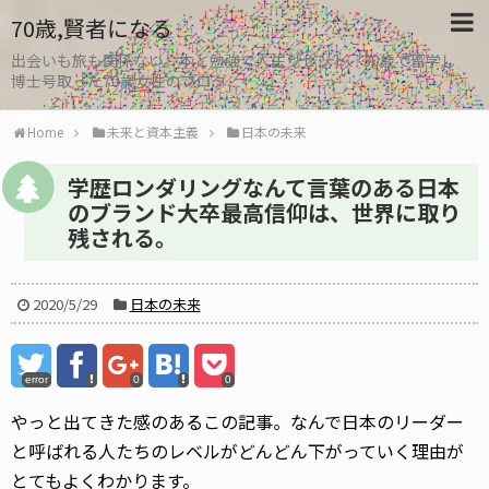
70歳,賢者になる
出会いも旅も関係ない。本と勉強で人生リセット、30歳で留学し
博士号取った70歳女性のブログ
Home
未来と資本主義
日本の未来
学歴ロンダリングなんて言葉のある日本
のブランド大卒最高信仰は、世界に取り
残される。
2020/5/29
日本の未来
error
0
0
やっと出てきた感のあるこの記事。なんで日本のリーダー
と呼ばれる人たちのレベルがどんどん下がっていく理由が
とてもよくわかります。