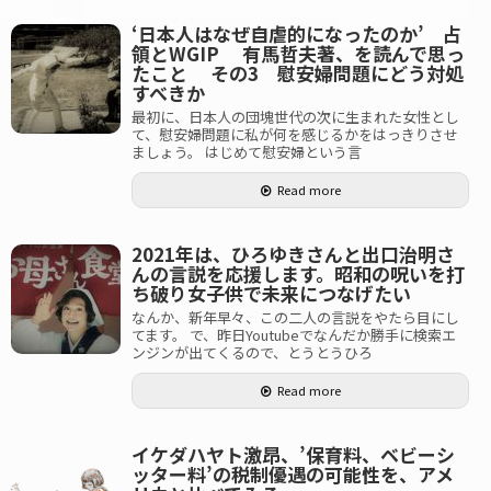
‘日本人はなぜ自虐的になったのか’ 占
領とWGIP 有馬哲夫著、を読んで思っ
たこと その3 慰安婦問題にどう対処
すべきか
最初に、日本人の団塊世代の次に生まれた女性とし
て、慰安婦問題に私が何を感じるかをはっきりさせ
ましょう。 はじめて慰安婦という言
Read more
2021年は、ひろゆきさんと出口治明さ
んの言説を応援します。昭和の呪いを打
ち破り女子供で未来につなげたい
なんか、新年早々、この二人の言説をやたら目にし
てます。 で、昨日Youtubeでなんだか勝手に検索エ
ンジンが出てくるので、とうとうひろ
Read more
イケダハヤト激昂、’保育料、ベビーシ
ッター料’の税制優遇の可能性を、アメ