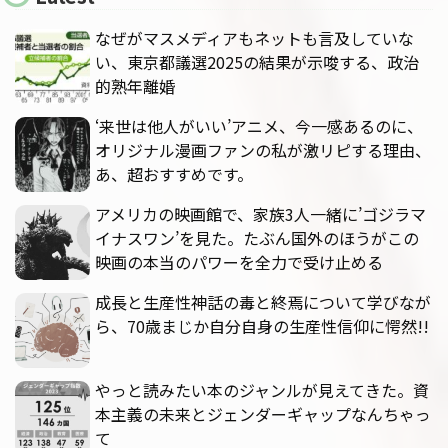
なぜがマスメディアもネットも言及していな
い、東京都議選2025の結果が示唆する、政治
的熟年離婚
‘来世は他人がいい’アニメ、今一感あるのに、
オリジナル漫画ファンの私が激リピする理由、
あ、超おすすめです。
アメリカの映画館で、家族3人一緒に’ゴジラマ
イナスワン’を見た。たぶん国外のほうがこの
映画の本当のパワーを全力で受け止める
成長と生産性神話の毒と終焉について学びなが
ら、70歳まじか自分自身の生産性信仰に愕然!!
やっと読みたい本のジャンルが見えてきた。資
本主義の未来とジェンダーギャップなんちゃっ
て