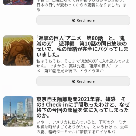
日本の日付が変わってからの更新になりました。ま
あ
Read more
‘進撃の巨人’アニメ 第80話 と、′鬼
滅の刃’ 遊郭編 第10話の同日放映の
せいで、私の情緒が完全にバグってしま
いました。
私はそもそも、そこまで′鬼滅の刃’に入れ込んでいま
せん。 ですから、実は先週、’進撃の巨人’ アニ
メ 第79話を見た後で、とうとうほか
Read more
東京自主隔離期間2021年春、雑感 そ
の3 Check-inに手間取ったわけと、なぜ
格下の今回の部屋を気に入ってしまった
のか。
いやー、アメリカに住んでいると、下町のターミナ
ル錦糸町がすごくありがたい。 というわけで、去年
の夏、箱崎ターミナルに隣接するロイヤルパ