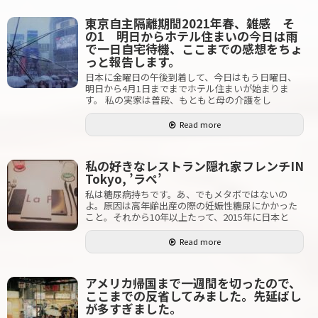
東京自主隔離期間2021年春、雑感 そ
の1 明日からホテル住まいの今日は雨
で一日自宅待機、ここまでの感想をちょ
っと報告します。
日本に金曜日の午後到着して、今日はもう日曜日、
明日から4月1日までまでホテル住まいが始まりま
す。 私の実家は普段、もともと母の介護をし
Read more
私の好きなレストラン隠れ家フレンチIN
Tokyo, ’ラぺ’
私は糖尿病持ちです。あ、でもメタボではないの
よ。原因は高年齢出産の際の妊娠性糖尿にかかった
こと。それから10年以上たって、2015年に日本と
Read more
アメリカ帰国まで一週間を切ったので、
ここまでの反省してみました。先延ばし
が多すぎました。