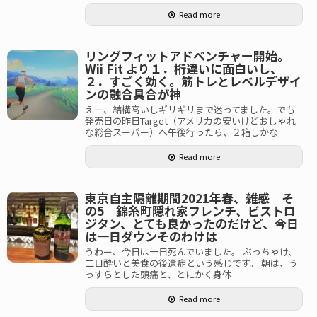
Read more
リングフィットアドベンチャー開始。
Wii Fit より１．桁違いに面白いし、
２．すごく効く。筋トレとレベルデザイ
ンの融合具合が神
えー、結構高いしギリギリまで迷ってました。でも
発売日の昨日Target（アメリカの安いけどおしゃれ
な総合スーパー）へ午後行ったら、２箱しかな
Read more
東京自主隔離期間2021年春、雑感 そ
の5 錦糸町隠れ家フレンチ、ビストロ
ジタン、とても良かったのだけど、今日
は一日ダウンそのわけは
うわー、今日は一日死んでいました。 ぶっちゃけ、
二日酔いと美食の後遺症という感じです。 朝は、う
っすらとした頭痛と、とにかく身体
Read more