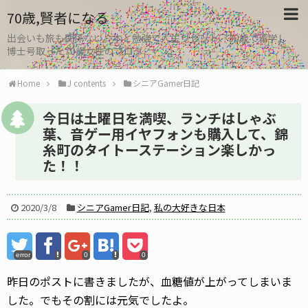
70歳,賢者になる
出会いも旅も関係ない。本と勉強で人生リセット、30歳で留学し
博士号取った70歳女性のブログ
Home
J contents
シニアGamer日記
今日は土曜日を満喫、ランチはしゃぶ
葉、音ゲー用イヤフォンも購入して、錦
糸町のタイトーステーション楽しかっ
た！！
2020/3/8
シニアGamer日記
,
私の大好きな日本
error
0
0
昨日のポストに書きましたが、血糖値が上がってしまいま
した。でもその割には元気でしたよ。