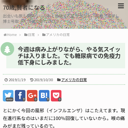
70歳,賢者になる
出会いも旅も関係ない。本と勉強で人生リセット、30歳で留学し
博士号取った70歳女性のブログ
Home
日常
アメリカの日常
今週は病み上がりながら、やる気スイッ
チは入りました。でも糖尿病での免疫力
低下身にしみました。
2019/1/19
2019/10/30
アメリカの日常
error
0
0
とにかく今回の風邪（インフルエンザ）はこたえてます。現
在進行系なのはいまだに100％回復していないから。喉の痛
みがまだ残っているので。