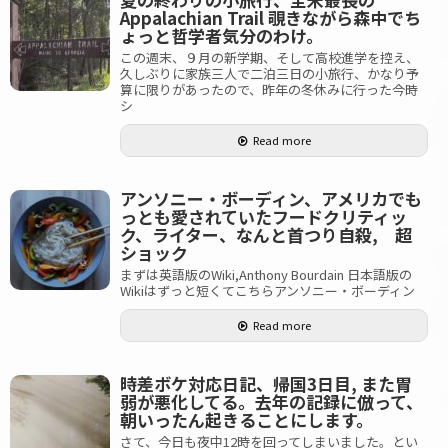
Appalachian Trail 覗きながら森中でち
ょっと哲学者気分のわけ。
この週末、９月の新学期、そして高校進学を控え、
久しぶりに家族三人で二泊三日の小旅行、かなり予
算に限りがあったので、昨年の冬休みに行った今時
シ
Read more
アンソニー・ボーディン、アメリカでも
っとも愛されていたフードクリティッ
ク、ライター、なんと首つり自殺, 超
ショック
まずは英語版のWiki,Anthony Bourdain 日本語版の
Wikiはずっと短くてこちらアンソニー・ボーディン
Read more
時差ボケ対応日記、帰国3日目, また胃
弱が悪化してる。去年の記録に倣って、
朝いったん起きることにします。
さて、今日も夜中12時を回ってしまいました。とい