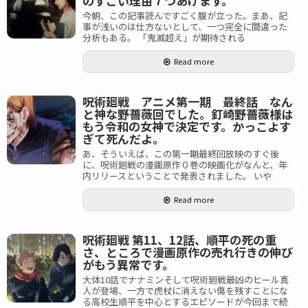
のすごい理由７つあげます。
今朝、この記事読んですごく腹が立った。まあ、記
事が浅いのは仕方ないとして、一つ完全に間違った
分析もある。 「鬼滅超え」が期待される
Read more
呪術廻戦 アニメ第一期 最終話 なん
と神な野薔薇回でした。釘崎野薔薇様は
もう令和の女神で決定です。かっこよす
ぎて死んだよ。
あ、そういえば、この第一期最終回放映のすぐ後
に、呪術廻戦の漫画原作０巻の映画化がなんと、年
内リリースということで発表されました。 いや
Read more
呪術廻戦 第11、12話、順平の死の重
さ、ところで漫画原作の売れ行きの伸び
がもう異常です。
大体10話でナナミンそして呪術廻戦最凶のヒール真
人が登場、一方で虎杖に消えない傷を残すことにな
る高校生順平を中心とするエピソードが今回まで続