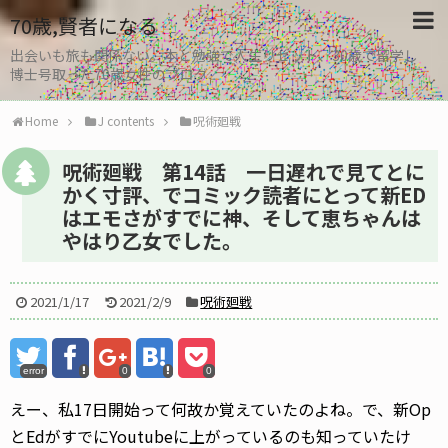
70歳,賢者になる
出会いも旅も関係ない。本と勉強で人生リセット、30歳で留学し
博士号取った70歳女性のブログ
Home
J contents
呪術廻戦
呪術廻戦 第14話 一日遅れで見てとに
かく寸評、でコミック読者にとって新ED
はエモさがすでに神、そして恵ちゃんは
やはり乙女でした。
2021/1/17
2021/2/9
呪術廻戦
error
0
0
えー、私17日開始って何故か覚えていたのよね。で、新Op
とEdがすでにYoutubeに上がっているのも知っていたけ