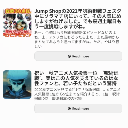
Jump Shopの2021年呪術廻戦フェスタ
中にソラマチ店にいって、その人気にめ
しますがねげました。でも来週土曜日も
う一度挑戦しますがね。
あー、今週はもう呪術廻戦新エピソードないのよ
ね。ま、アメリカにもどったらまた、また最初から
まとめてみようと思ってますがね。ただ、やはり寂
しい
Read more
祝い 秋アニメ人気投票一位 ’呪術廻
戦’、実はこの人気を支えているのは女
性ファンと、若い子たちだという驚愕
2020秋アニメ何見てる?”1位「呪術廻戦」。dアニメ
人気投票 1位から5位までを紹介すると、 1位 呪術
廻戦 2位 魔法科高校の劣等
Read more