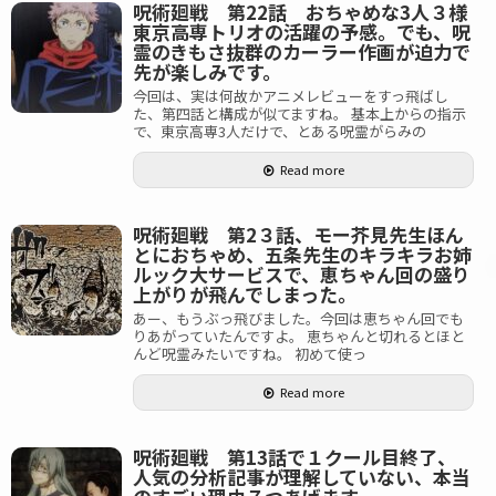
呪術廻戦 第22話 おちゃめな3人３様
東京高専トリオの活躍の予感。でも、呪
霊のきもさ抜群のカーラー作画が迫力で
先が楽しみです。
今回は、実は何故かアニメレビューをすっ飛ばし
た、第四話と構成が似てますね。 基本上からの指示
で、東京高専3人だけで、とある呪霊がらみの
Read more
呪術廻戦 第2３話、モー芥見先生ほん
とにおちゃめ、五条先生のキラキラお姉
ルック大サービスで、恵ちゃん回の盛り
上がりが飛んでしまった。
あー、もうぶっ飛びました。今回は恵ちゃん回でも
りあがっていたんですよ。 恵ちゃんと切れるとほと
んど呪霊みたいですね。 初めて使っ
Read more
呪術廻戦 第13話で１クール目終了、
人気の分析記事が理解していない、本当