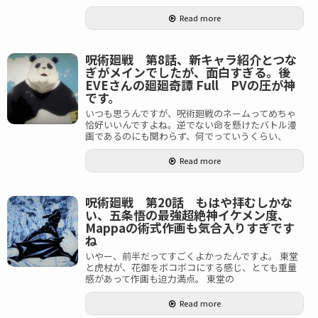
Read more
呪術廻戦 第8話、新キャラ紹介とつな
ぎがメインでしたが、面白すぎる。後
EVEさんの廻廻奇譚 Full PVの圧が神
です。
いつも思うんですが、呪術廻戦のネームってめちゃ
恰好いいんですよね。逆でない命を懸けたバトル漫
画であるのにも関わらず、何でっていうくらい、
Read more
呪術廻戦 第20話 もはや拝むしかな
い、五条悟の最強超絶神イケメン度、
Mappaの術式作画も気合入りすぎです
ね
いやー、前半だってすごくよかったんですよ。 東堂
と虎杖が、花御をボコボコにする感じ、とても重量
感があって作画も迫力満点。 東堂の
Read more