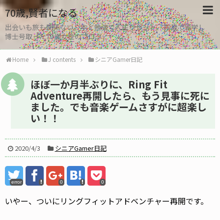
70歳,賢者になる
出会いも旅も関係ない。本と勉強で人生リセット、30歳で留学し
博士号取った70歳女性のブログ
Home
J contents
シニアGamer日記
ほぼ一か月半ぶりに、Ring Fit
Adventure再開したら、もう見事に死に
ました。でも音楽ゲームさすがに超楽し
い！！
2020/4/3
シニアGamer日記
error
0
0
いやー、ついにリングフィットアドベンチャー再開です。