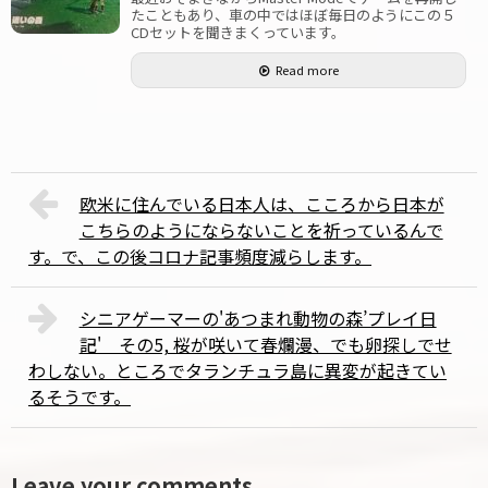
たこともあり、車の中ではほぼ毎日のようにこの５
CDセットを聞きまくっています。
Read more
欧米に住んでいる日本人は、こころから日本が
こちらのようにならないことを祈っているんで
す。で、この後コロナ記事頻度減らします。
シニアゲーマーの'あつまれ動物の森’プレイ日
記' その5, 桜が咲いて春爛漫、でも卵探しでせ
わしない。ところでタランチュラ島に異変が起きてい
るそうです。
Leave your comments