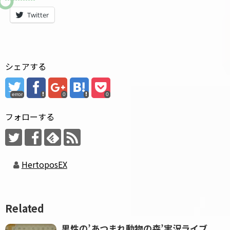
Twitter
シェアする
error
0
0
フォローする
HertoposEX
Related
男性の’あつまれ動物の森’実況ライブ