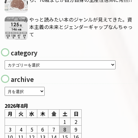
やっと読みたい本のジャンルが見えてきた。資
本主義の未来とジェンダーギャップなんちゃっ
て
category
archive
2026年8月
月
火
水
木
金
土
日
1
2
3
4
5
6
7
8
9
10
11
12
13
14
15
16