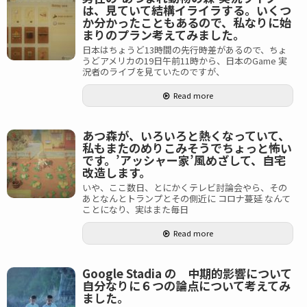
は、見ていて結構イライラする。いくつ
か分かったこともあるので、私なりに始
まりのプラン考えてみました。
日本はちょうど13時間の先行時差があるので、ちょ
うどアメリカの19日午前11時から、日本のGame 実
況者のライブを見ていたのですが、
Read more
あつ森が、いろいろと熱くなっていて、
私もまたのめりこみそうでちょっと怖い
です。’アッシャー家’風めざして、自宅
改造します。
いや、ここ数日、とにかくテレビ討論会やら、その
あとなんとトランプとその側近に コロナ蔓延 なんて
ことになり、実はまた毎日
Read more
Google Stadia の 中期的影響について
自分なりに６つの論点について考えてみ
ました。