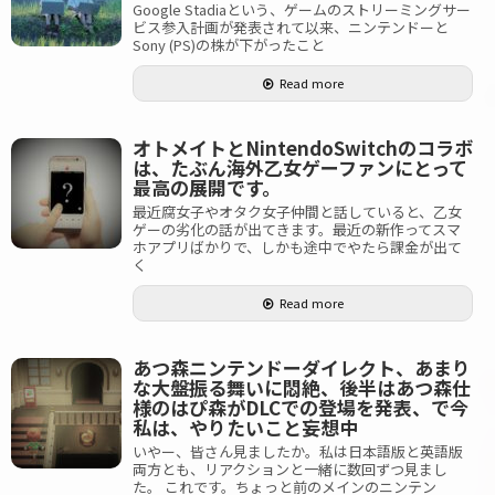
Google Stadiaという、ゲームのストリーミングサー
ビス参入計画が発表されて以来、ニンテンドーと
Sony (PS)の株が下がったこと
Read more
オトメイトとNintendoSwitchのコラボ
は、たぶん海外乙女ゲーファンにとって
最高の展開です。
最近腐女子やオタク女子仲間と話していると、乙女
ゲーの劣化の話が出てきます。最近の新作ってスマ
ホアプリばかりで、しかも途中でやたら課金が出て
く
Read more
あつ森ニンテンドーダイレクト、あまり
な大盤振る舞いに悶絶、後半はあつ森仕
様のはぴ森がDLCでの登場を発表、で今
私は、やりたいこと妄想中
いやー、皆さん見ましたか。私は日本語版と英語版
両方とも、リアクションと一緒に数回ずつ見まし
た。 これです。ちょっと前のメインのニンテン