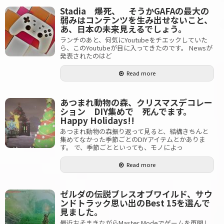
Stadia 爆死、 そうかGAFAの最大の
弱みはコンテンツを生み出せないこと、
あ、日本の未来見えるでしょう。
ランチのあと、何気にYoutubeをチエックしていた
ら、このYoutubeが目に入ってきたのです。 Newsが
発表されたのはど
Read more
あつまれ動物の森、クリスマスデコレー
ション DIY集めで 死んでます。
Happy Holidays!!
あつまれ動物の森振り返って見ると、結構きちんと
集めてなかった季節ごとのDIYアイテムとかありま
す。 で、季節ごとといっても、モノによっ
Read more
ゼルダの伝説ブレスオブワイルド、サウ
ンドトラック思い出のBest 15を選んで
見ました。
最近おそまきながらMaster Modeでゲームを再開し