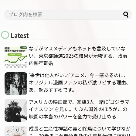
Latest
なぜがマスメディアもネットも言及していな
い、東京都議選2025の結果が示唆する、政治
的熟年離婚
‘来世は他人がいい’アニメ、今一感あるのに、
オリジナル漫画ファンの私が激リピする理由、
あ、超おすすめです。
アメリカの映画館で、家族3人一緒に’ゴジラマ
イナスワン’を見た。たぶん国外のほうがこの
映画の本当のパワーを全力で受け止める
成長と生産性神話の毒と終焉について学びなが
ら、70歳まじか自分自身の生産性信仰に愕然!!