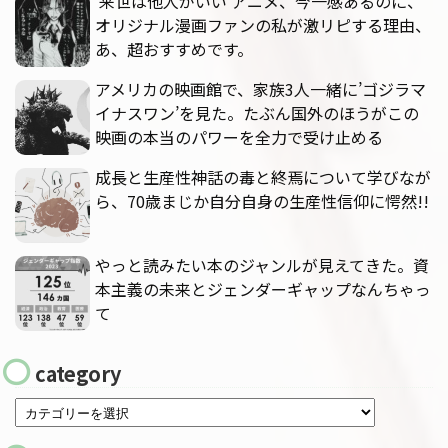
‘来世は他人がいい’アニメ、今一感あるのに、
オリジナル漫画ファンの私が激リピする理由、
あ、超おすすめです。
アメリカの映画館で、家族3人一緒に’ゴジラマ
イナスワン’を見た。たぶん国外のほうがこの
映画の本当のパワーを全力で受け止める
成長と生産性神話の毒と終焉について学びなが
ら、70歳まじか自分自身の生産性信仰に愕然!!
やっと読みたい本のジャンルが見えてきた。資
本主義の未来とジェンダーギャップなんちゃっ
て
category