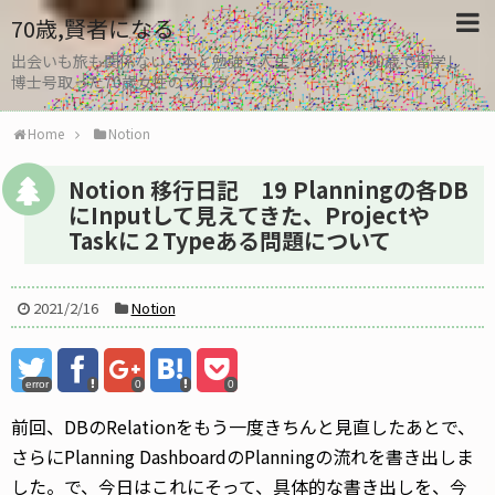
70歳,賢者になる
出会いも旅も関係ない。本と勉強で人生リセット、30歳で留学し
博士号取った70歳女性のブログ
Home
Notion
Notion 移行日記 19 Planningの各DB
にInputして見えてきた、Projectや
Taskに２Typeある問題について
2021/2/16
Notion
error
0
0
前回、DBのRelationをもう一度きちんと見直したあとで、
さらにPlanning DashboardのPlanningの流れを書き出しま
した。で、今日はこれにそって、具体的な書き出しを、今