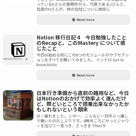
っているKさんの事務所から、代表であるJさんと、
社員のHさんが、妹の会社についに挨拶に
Read more
Notion 移行日記 4 今日勉強したこと
のRecapと、このMastery について感
じたこと
今日は始める前にこの8つのモジュールのサブセクシ
ョンをすべてを開いてみました。 イントロ Get to
know Notio
Read more
日本行き準備から直前の雑用など、今日
はNotionのおかげで効率よく進んだけ
ど、際どいところで搭乗出来なかったか
もしれないという顛末
はー疲れました。 いやー、こんなに一日中ぶっ通し
で働いたの久しぶりです。8時半ごろにやっとシャワ
ーを浴びて一息つき、さっきまでNetサ