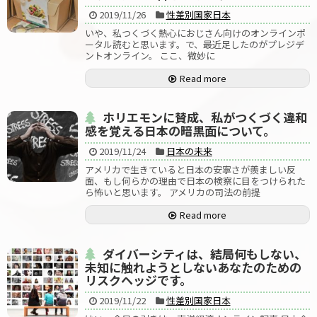
2019/11/26
性差別国家日本
いや、私つくづく熱心におじさん向けのオンラインポ
ータル読むと思います。で、最近足したのがプレジデ
ントオンライン。 ここ、微妙に
Read more
ホリエモンに賛成、私がつくづく違和
感を覚える日本の暗黒面について。
2019/11/24
日本の未来
アメリカで生きていると日本の安寧さが羨ましい反
面、もし何らかの理由で日本の検察に目をつけられた
ら怖いと思います。 アメリカの司法の前提
Read more
ダイバーシティは、結局何もしない、
未知に触れようとしないあなたのための
リスクヘッジです。
2019/11/22
性差別国家日本