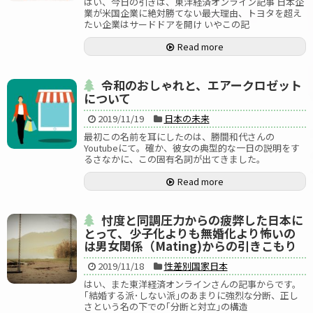
はい、今日の引きは、東洋経済オンライン記事 日本企
業が米国企業に絶対勝てない最大理由、トヨタを超え
たい企業はサードドアを開け いやこの記
Read more
令和のおしゃれと、エアークロゼット
について
2019/11/19
日本の未来
最初この名前を耳にしたのは、勝間和代さんの
Youtubeにて。確か、彼女の典型的な一日の説明をす
るさなかに、この固有名詞が出てきました。
Read more
忖度と同調圧力からの疲弊した日本に
とって、少子化よりも無婚化より怖いの
は男女関係（Mating)からの引きこもり
2019/11/18
性差別国家日本
はい、また東洋経済オンラインさんの記事からです。
｢結婚する派･しない派｣のあまりに強烈な分断、正し
さという名の下での｢分断と対立｣の構造