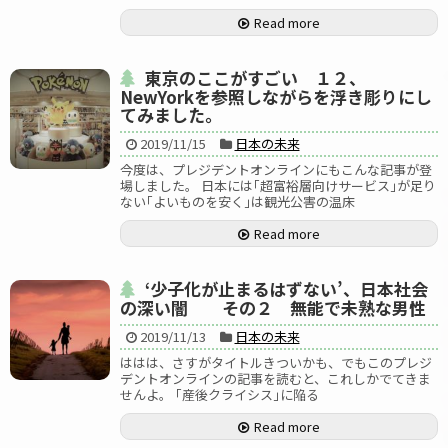
Read more
東京のここがすごい １２、
NewYorkを参照しながらを浮き彫りにし
てみました。
2019/11/15
日本の未来
今度は、プレジデントオンラインにもこんな記事が登
場しました。 日本には｢超富裕層向けサービス｣が足り
ない｢よいものを安く｣は観光公害の温床
Read more
‘少子化が止まるはずない’、日本社会
の深い闇 その２ 無能で未熟な男性
2019/11/13
日本の未来
ははは、さすがタイトルきついかも、でもこのプレジ
デントオンラインの記事を読むと、これしかでてきま
せんよ。 ｢産後クライシス｣に陥る
Read more