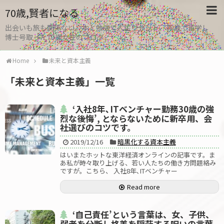
70歳,賢者になる
出会いも旅も関係ない。本と勉強で人生リセット、30歳で留学し
博士号取った70歳女性のブログ
Home
未来と資本主義
「
未来と資本主義
」
一覧
‘入社8年､ITベンチャー勤務30歳の強
烈な後悔’, とならないために新卒用、会
社選びのコツです。
2019/12/16
暗黒化する資本主義
はいまたホットな東洋経済オンラインの記事です。ま
あ私が時々取り上げる、若い人たちの働き方問題絡み
ですが。こちら、 入社8年､ITベンチャー
Read more
‘自己責任’という言葉は、女、子供、
弱者を分断し格差を隠蔽する呪いの言葉