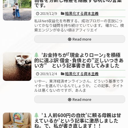
です。
2019/12/9
暗黒化する資本主義
私はNet収益化を布教する、成功ブロガーの言説につ
いてかなり疑問を持ち続けていています。 確かに、検
索エンジンがゆるい頃はアフィリエイ
Read more
’お金持ちが｢現金よりローン｣を積極
的に選ぶ訳 借金･負債との”正しいつきあ
い方” という記事書き直してみました
2019/12/4
暗黒化する資本主義
いやー、東洋経済オンラインさん、どういう基準でラ
イターを選んでいるんでしょうか。 この記事、タイト
ルは悪くないのですが、あんま
Read more
’１人前600円の自炊’に頼る母親は甘
えているか’という記事に激昂しました
ね。で、私が書き直します！！