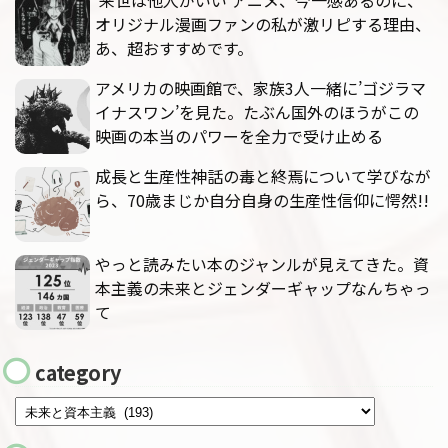
‘来世は他人がいい’アニメ、今一感あるのに、
オリジナル漫画ファンの私が激リピする理由、
あ、超おすすめです。
アメリカの映画館で、家族3人一緒に’ゴジラマ
イナスワン’を見た。たぶん国外のほうがこの
映画の本当のパワーを全力で受け止める
成長と生産性神話の毒と終焉について学びなが
ら、70歳まじか自分自身の生産性信仰に愕然!!
やっと読みたい本のジャンルが見えてきた。資
本主義の未来とジェンダーギャップなんちゃっ
て
category